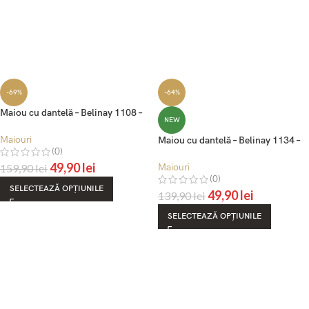
-69%
-64%
Maiou cu dantelă – Belinay 1108 –
NEW
vizon
Maiouri
Maiou cu dantelă – Belinay 1134 –
(0)
alb
49,90
lei
159,90
lei
Maiouri
(0)
SELECTEAZĂ OPȚIUNILE
49,90
lei
139,90
lei
SELECTEAZĂ OPȚIUNILE