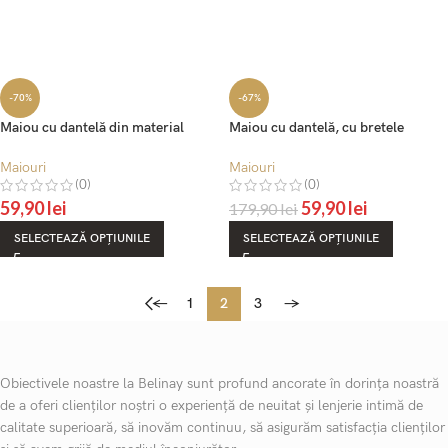
-70%
-67%
Maiou cu dantelă din material
Maiou cu dantelă, cu bretele
reiat, cu bretele ajustabile – Belinay
ajustabile – Belinay 6010 – alb
6013
Maiouri
Maiouri
(0)
(0)
59,90
lei
59,90
lei
179,90
lei
SELECTEAZĂ OPȚIUNILE
SELECTEAZĂ OPȚIUNILE
←
1
2
3
→
Obiectivele noastre la Belinay sunt profund ancorate în dorința noastră
de a oferi clienților noștri o experiență de neuitat și lenjerie intimă de
calitate superioară, să inovăm continuu, să asigurăm satisfacția clienților