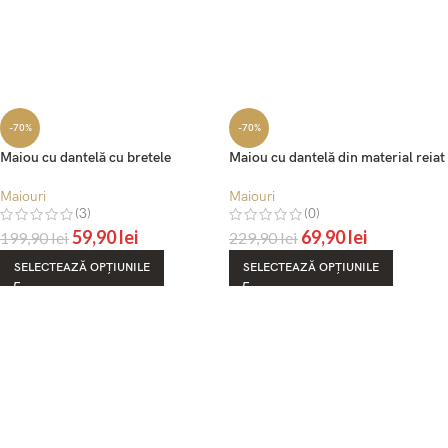
-70%
-70%
Maiou cu dantelă cu bretele
Maiou cu dantelă din material reiat
ajustabile – Belinay 6028
– Belinay 6503
Maiouri
Maiouri
(3)
(0)
59,90
lei
69,90
lei
199,90
lei
229,90
lei
SELECTEAZĂ OPȚIUNILE
SELECTEAZĂ OPȚIUNILE