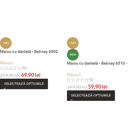
-68%
-65%
Maiou cu dantelă – Belinay 6002
NEW
Maiouri
Maiou cu dantelă – Belinay 6510 –
(0)
alb
69,90
lei
219,90
lei
Maiouri
(0)
SELECTEAZĂ OPȚIUNILE
59,90
lei
169,90
lei
SELECTEAZĂ OPȚIUNILE