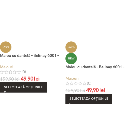
-69%
-69%
Maiou cu dantelă – Belinay 6001 –
NEW
negru
Maiouri
Maiou cu dantelă – Belinay 6001 –
(0)
vizon
49,90
lei
159,90
lei
Maiouri
(0)
SELECTEAZĂ OPȚIUNILE
49,90
lei
159,90
lei
SELECTEAZĂ OPȚIUNILE