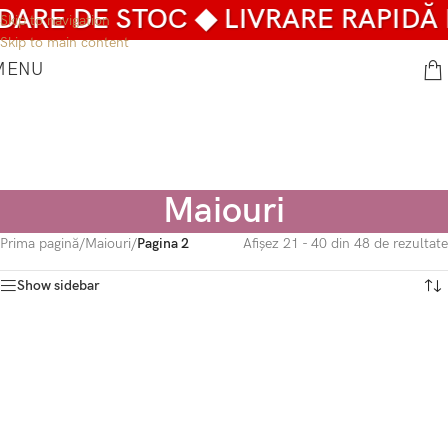
DARE DE STOC ◆ LIVRARE RAPIDĂ 
Skip to navigation
Skip to main content
MENU
Maiouri
Prima pagină
/
Maiouri
/
Pagina 2
Afișez 21 - 40 din 48 de rezultate
Show sidebar