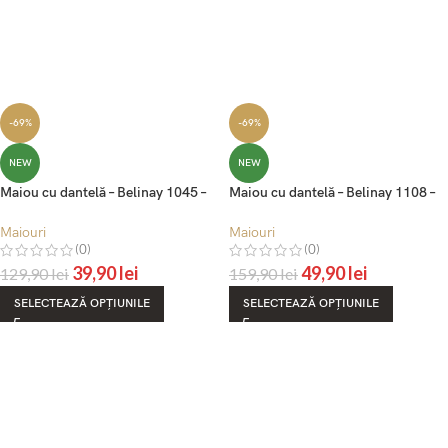
-69%
-69%
NEW
NEW
Maiou cu dantelă – Belinay 1045 –
Maiou cu dantelă – Belinay 1108 –
vizon
alb
Maiouri
Maiouri
(0)
(0)
39,90
lei
49,90
lei
129,90
lei
159,90
lei
SELECTEAZĂ OPȚIUNILE
SELECTEAZĂ OPȚIUNILE