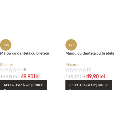
-71%
-67%
Maiou cu dantelă cu bretele
Maiou cu dantelă cu bretele
ajustabile – Belinay 6025
ajustabile – Belinay 6027
Maiouri
Maiouri
(0)
(1)
49,90
lei
49,90
lei
169,90
lei
149,90
lei
SELECTEAZĂ OPȚIUNILE
SELECTEAZĂ OPȚIUNILE