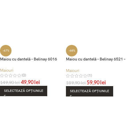
-67%
-68%
Maiou cu dantelă – Belinay 6016
Maiou cu dantelă – Belinay 6521 –
negru
Maiouri
Maiouri
(0)
(1)
49,90
lei
59,90
lei
149,90
lei
189,90
lei
SELECTEAZĂ OPȚIUNILE
SELECTEAZĂ OPȚIUNILE