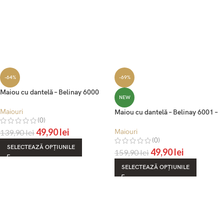
-64%
-69%
Maiou cu dantelă – Belinay 6000
NEW
Maiouri
Maiou cu dantelă – Belinay 6001 –
(0)
alb
49,90
lei
139,90
lei
Maiouri
(0)
SELECTEAZĂ OPȚIUNILE
49,90
lei
159,90
lei
SELECTEAZĂ OPȚIUNILE