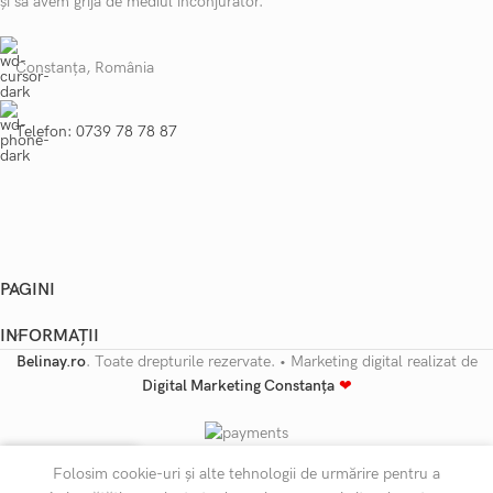
și să avem grijă de mediul înconjurător.
Constanța, România
Telefon: 0739 78 78 87
PAGINI
INFORMAȚII
Belinay.ro
. Toate drepturile rezervate. • Marketing digital realizat de
Digital Marketing Constanța
❤
Folosim cookie-uri și alte tehnologii de urmărire pentru a
Shop
Filters
Wishlist
Cart
My account