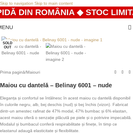
Skip to navigation
Skip to main content
IDĂ DIN ROMÂNIA ◆ STOC LIMIT
MENU
SOLD
OUT
Prima pagină
/
Maiouri
Maiou cu dantelă – Belinay 6001 – nude
Eleganța și confortul se întâlnesc în acest maiou cu dantelă disponibil
în culorile negru, alb, bej deschis (nud) și bej închis (vizon). Fabricat
dintr-un amestec rafinat de 47% modal, 47% bumbac și 6% elastan,
acest maiou oferă o senzație plăcută pe piele și o potrivire impecabilă.
Modalul și bumbacul conferă respirabilitate și finețe, în timp ce
elastanul adaugă elasticitate și flexibilitate.