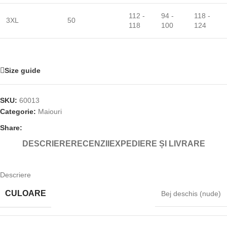
112 -
94 -
118 -
3XL
50
118
100
124
Size guide
SKU:
60013
Categorie:
Maiouri
Share:
DESCRIERE
RECENZII
EXPEDIERE ȘI LIVRARE
Descriere
CULOARE
Bej deschis (nude)