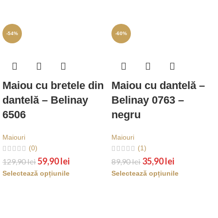
-54%
-60%
Maiou cu bretele din
Maiou cu dantelă –
dantelă – Belinay
Belinay 0763 –
6506
negru
Maiouri
Maiouri
(0)
(1)
59,90
lei
35,90
lei
129,90
lei
89,90
lei
Selectează opțiunile
Selectează opțiunile