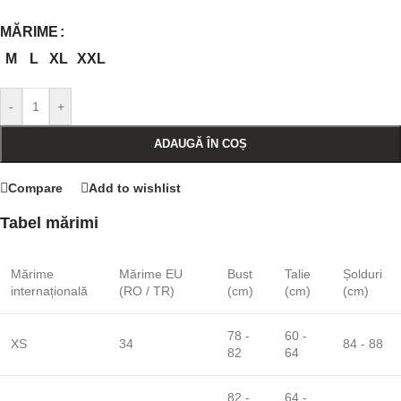
MĂRIME
M
L
XL
XXL
-
+
ADAUGĂ ÎN COȘ
Compare
Add to wishlist
Tabel mărimi
Mărime
Mărime EU
Bust
Talie
Șolduri
internațională
(RO / TR)
(cm)
(cm)
(cm)
78 -
60 -
XS
34
84 - 88
82
64
82 -
64 -