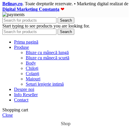
Belinay.ro
. Toate drepturile rezervate. • Marketing digital realizat de
Digital Marketing Constanța
❤
Search
Start typing to see products you are looking for.
Search
Prima pagină
Produse
Bluze cu mânecă lungă
Bluze cu mânecă scurtă
Body
Chiloți
Colanți
Maiouri
Seturi lenjerie intimă
Despre noi
Info Reseller
Contact
Shopping cart
Close
Shop