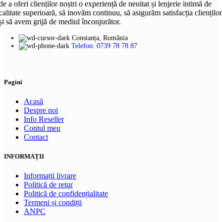
379,90 lei.
de a oferi clienților noștri o experiență de neuitat și lenjerie intimă de
multe
calitate superioară, să inovăm continuu, să asigurăm satisfacția clienților
variații.
și să avem grijă de mediul înconjurător.
Opțiunile
pot
Constanța, România
fi
Telefon: 0739 78 78 87
alese
în
pagina
produsului.
Pagini
Acasă
Despre noi
Info Reseller
Contul meu
Contact
INFORMAȚII
Informații livrare
Politică de retur
Politică de confidențialitate
Termeni și condiții
ANPC