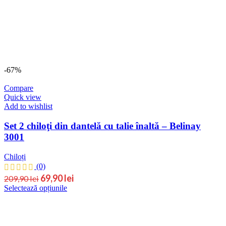
pot
fi
alese
în
pagina
produsului.
-67%
Compare
Quick view
Add to wishlist
Set 2 chiloţi din dantelă cu talie înaltă – Belinay
3001
Chiloți
(0)
Prețul
Prețul
69,90
lei
209,90
lei
Acest
Selectează opțiunile
inițial
curent
produs
este:
a
are
69,90 lei.
fost:
mai
209,90 lei.
multe