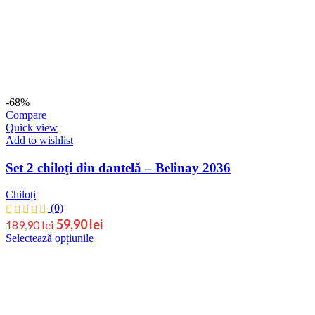
Opțiunile
pot
fi
alese
în
pagina
produsului.
-68%
Compare
Quick view
Add to wishlist
Set 2 chiloţi din dantelă – Belinay 2036
Chiloți
(0)
Prețul
Prețul
59,90
lei
189,90
lei
Acest
Selectează opțiunile
inițial
curent
produs
este:
a
are
59,90 lei.
fost:
mai
189,90 lei.
multe
variații.
Opțiunile