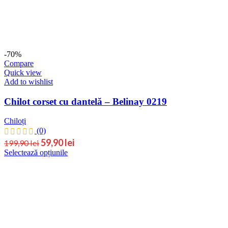
-70%
Compare
Quick view
Add to wishlist
Chilot corset cu dantelă – Belinay 0219
Chiloți
(0)
Prețul
Prețul
59,90
lei
199,90
lei
Acest
Selectează opțiunile
inițial
curent
produs
este:
a
are
59,90 lei.
fost:
mai
199,90 lei.
multe
variații.
Opțiunile
pot
fi