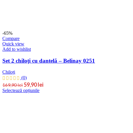
fi
alese
în
pagina
produsului.
-65%
Compare
Quick view
Add to wishlist
Set 2 chiloţi cu dantelă – Belinay 0251
Chiloți
(0)
Prețul
Prețul
59,90
lei
169,90
lei
Acest
Selectează opțiunile
inițial
curent
produs
este:
a
are
59,90 lei.
fost:
mai
169,90 lei.
multe
variații.
Opțiunile
pot
fi