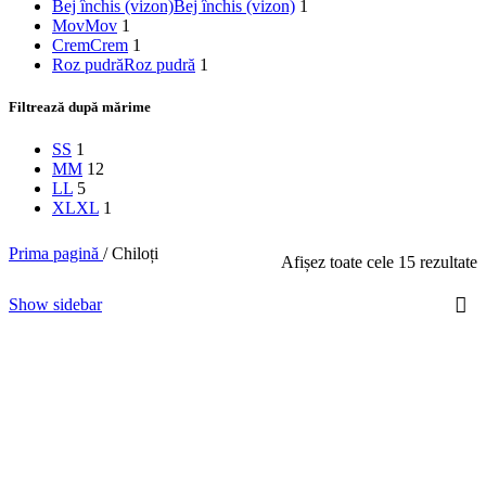
Bej închis (vizon)
Bej închis (vizon)
1
Mov
Mov
1
Crem
Crem
1
Roz pudră
Roz pudră
1
Filtrează după mărime
S
S
1
M
M
12
L
L
5
XL
XL
1
Prima pagină
/
Chiloți
Afișez toate cele 15 rezultate
Show sidebar