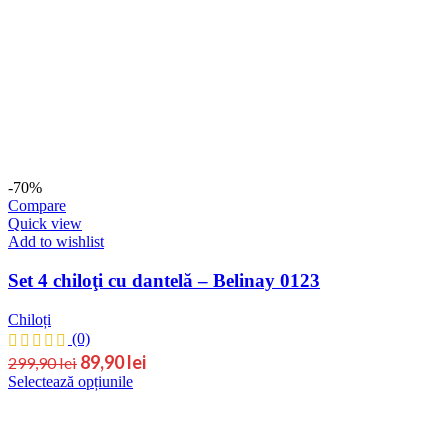
239,90 lei.
multe
variații.
Opțiunile
pot
fi
alese
în
pagina
produsului.
-70%
Compare
Quick view
Add to wishlist
Set 4 chiloţi cu dantelă – Belinay 0123
Chiloți
(0)
Prețul
Prețul
89,90
lei
299,90
lei
Acest
Selectează opțiunile
inițial
curent
produs
este:
a
are
89,90 lei.
fost:
mai