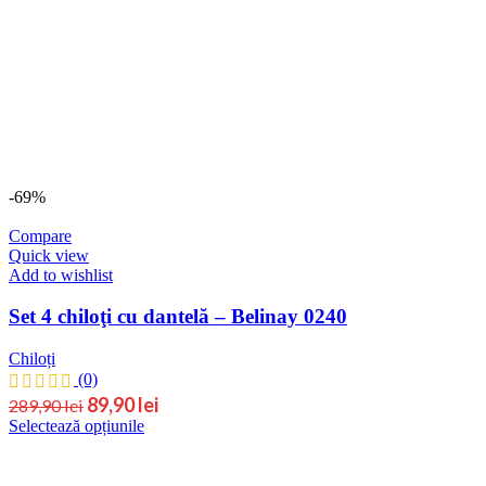
299,90 lei.
multe
variații.
Opțiunile
pot
fi
alese
în
pagina
produsului.
-69%
Compare
Quick view
Add to wishlist
Set 4 chiloţi cu dantelă – Belinay 0240
Chiloți
(0)
Prețul
Prețul
89,90
lei
289,90
lei
Acest
Selectează opțiunile
inițial
curent
produs
este:
a
are
89,90 lei.
fost:
mai