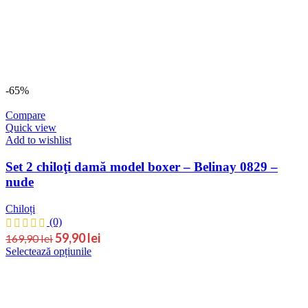
pot
fi
alese
în
pagina
produsului.
-65%
Compare
Quick view
Add to wishlist
Set 2 chiloţi damă model boxer – Belinay 0829 –
nude
Chiloți
(0)
Prețul
Prețul
59,90
lei
169,90
lei
Acest
Selectează opțiunile
inițial
curent
produs
este:
a
are
59,90 lei.
fost:
mai
169,90 lei.
multe