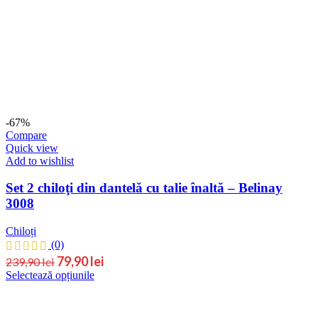
variații.
Opțiunile
pot
fi
alese
în
pagina
produsului.
-67%
Compare
Quick view
Add to wishlist
Set 2 chiloţi din dantelă cu talie înaltă – Belinay
3008
Chiloți
(0)
Prețul
Prețul
79,90
lei
239,90
lei
Acest
Selectează opțiunile
inițial
curent
produs
este:
a
are
79,90 lei.
fost:
mai