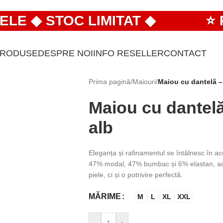
 ◆ STOC LIMITAT ◆
⭐ PR
PRODUSE
DESPRE NOI
INFO RESELLER
CONTACT
Prima pagină
/
Maiouri
/
Maiou cu dantelă –
Maiou cu dantelă
alb
Eleganța și rafinamentul se întâlnesc în a
47% modal, 47% bumbac și 6% elastan, ace
piele, ci și o potrivire perfectă.
MĂRIME
M
L
XL
XXL