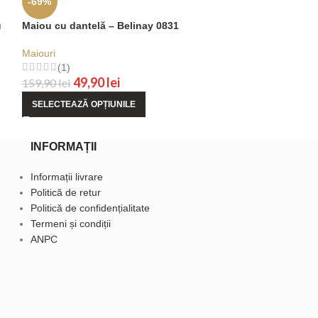
-69%
-67%
u
Maiou cu dantelă – Belinay 0831
Maiou cu dantel
Maiouri
Maiouri
(1)
(0)
49,90
lei
49,9
159,90
lei
149,90
lei
SELECTEAZĂ OPȚIUNILE
SELECTEAZĂ OP
INFORMAȚII
Informații livrare
Politică de retur
Politică de confidențialitate
Termeni și condiții
ANPC