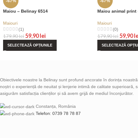
-67%
-67%
Maiou – Belinay 6514
Maiou animal print 
Maiouri
Maiouri
(1)
(0)
59,90
lei
59,90
le
179,90
lei
179,90
lei
SELECTEAZĂ OPȚIUNILE
SELECTEAZĂ OPȚIU
Obiectivele noastre la Belinay sunt profund ancorate în dorința noastră d
noștri o experiență de neuitat și lenjerie intimă de calitate superioară,
asigurăm satisfacția clienților și să avem grijă de mediul înconjurător.
Constanța, România
Telefon: 0739 78 78 87