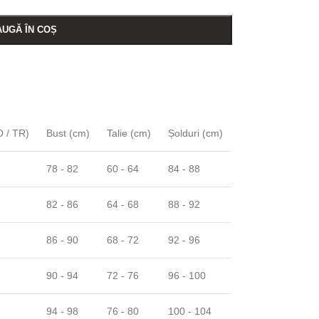
UGĂ ÎN COȘ
 / TR)
Bust (cm)
Talie (cm)
Șolduri (cm)
78 - 82
60 - 64
84 - 88
82 - 86
64 - 68
88 - 92
86 - 90
68 - 72
92 - 96
90 - 94
72 - 76
96 - 100
94 - 98
76 - 80
100 - 104