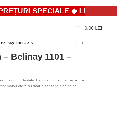
EȚURI SPECIALE ◆ LIVRARE RAP
0,00
LEI
 Belinay 1101 – alb
 – Belinay 1101 –
cest maiou cu dantelă. Fabricat dintr-un amestec de
st maiou oferă nu doar o senzație plăcută pe