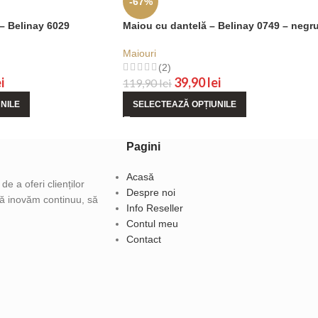
-67%
– Belinay 6029
Maiou cu dantelă – Belinay 0749 – negr
Maiouri
(2)
i
39,90
lei
119,90
lei
NILE
SELECTEAZĂ OPȚIUNILE
Pagini
Acasă
e a oferi clienților
Despre noi
 să inovăm continuu, să
Info Reseller
Contul meu
Contact