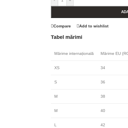
-
+
ADA
Compare
Add to wishlist
Tabel mărimi
Mărime internațională
Mărime EU (RO
XS
34
S
36
M
38
M
40
L
42