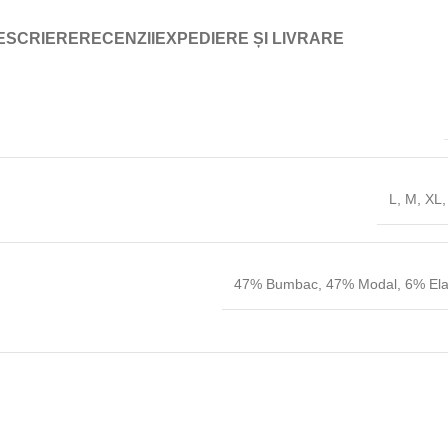
ESCRIERE
RECENZII
EXPEDIERE ȘI LIVRARE
L
,
M
,
XL
47% Bumbac
,
47% Modal
,
6% Ela