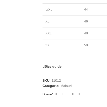
L/XL
44
XL
46
XXL
48
3XL
50
Size guide
SKU:
11012
Categorie:
Maiouri
Share: