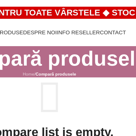
NTRU TOATE VÂRSTELE ◆ STOC L
PRODUSE
DESPRE NOI
INFO RESELLER
CONTACT
ară produsel
Home
/
Compară produsele
mpare list is empty.