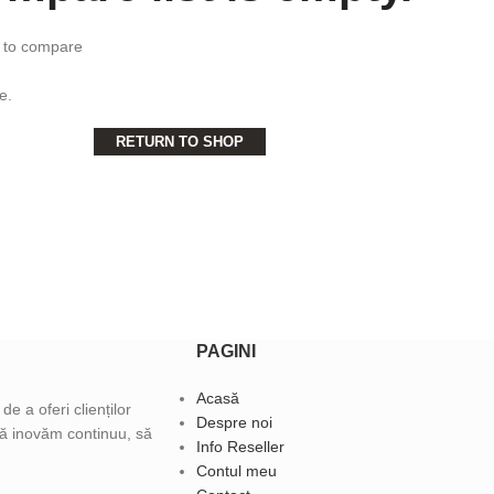
s to compare
e.
RETURN TO SHOP
PAGINI
Acasă
e a oferi clienților
Despre noi
 să inovăm continuu, să
Info Reseller
Contul meu