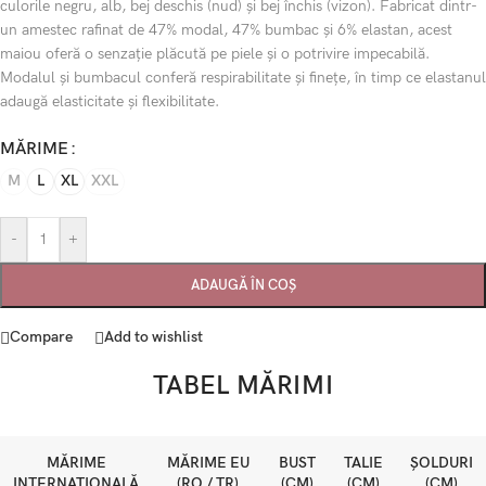
culorile negru, alb, bej deschis (nud) și bej închis (vizon). Fabricat dintr-
un amestec rafinat de 47% modal, 47% bumbac și 6% elastan, acest
maiou oferă o senzație plăcută pe piele și o potrivire impecabilă.
Modalul și bumbacul conferă respirabilitate și finețe, în timp ce elastanul
adaugă elasticitate și flexibilitate.
MĂRIME
M
L
XL
XXL
-
+
ADAUGĂ ÎN COȘ
Compare
Add to wishlist
TABEL MĂRIMI
MĂRIME
MĂRIME EU
BUST
TALIE
ȘOLDURI
INTERNAȚIONALĂ
(RO / TR)
(CM)
(CM)
(CM)