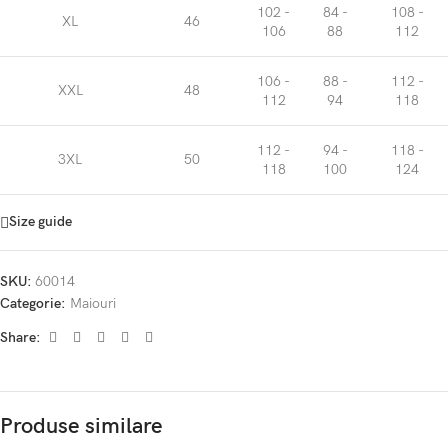
102 -
84 -
108 -
XL
46
106
88
112
106 -
88 -
112 -
XXL
48
112
94
118
112 -
94 -
118 -
3XL
50
118
100
124
Size guide
SKU:
60014
Categorie:
Maiouri
Share:
Produse similare