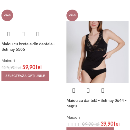
-54%
-56%
Maiou cu bretele din dantelă –
Belinay 6506
Maiouri
59,90
lei
129,90
lei
SELECTEAZĂ OPȚIUNILE
Maiou cu dantelă – Belinay 0644 –
negru
Maiouri
39,90
lei
89,90
lei