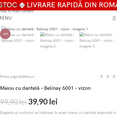
STOC ◆ LIVRARE RAPIDĂ DIN ROMÂ
Skip to navigation
Skip to main content
MENU
-60%
Prima pagină
/
Maiouri
Maiou cu dantelă – Belinay 6001 – vizon
39,90
lei
99,90
lei
Eleganța și confortul se întâlnesc în acest maiou cu dantelă disponibil în