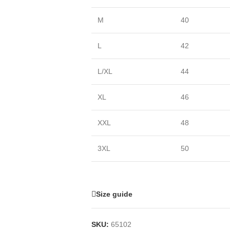
M
40
L
42
L/XL
44
XL
46
XXL
48
3XL
50
Size guide
SKU:
65102