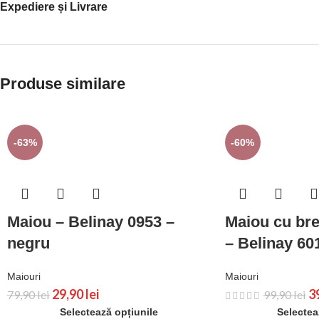
Expediere și Livrare
Produse similare
-63%
-60%
Maiou – Belinay 0953 –
Maiou cu bret
negru
– Belinay 60
Maiouri
Maiouri
29,90
lei
3
79,90
lei
99,90
lei
Selectează opțiunile
Selectea