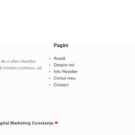
Pagini
Acasă
e a oferi clienților
Despre noi
 să inovăm continuu, să
Info Reseller
Contul meu
Contact
igital Marketing Constanța
❤