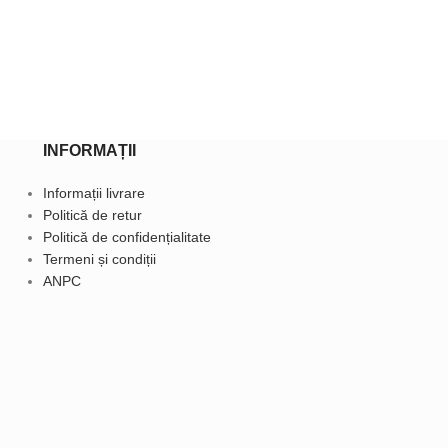
Maiouri
59,9
129,90
lei
Selec
INFORMAȚII
Informații livrare
Politică de retur
Politică de confidențialitate
Termeni și condiții
ANPC