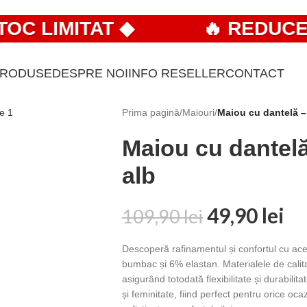
 LIMITAT ◆
🔥 REDUCERI 
PRODUSE
DESPRE NOI
INFO RESELLER
CONTACT
Prima pagină
/
Maiouri
/
Maiou cu dantelă –
Maiou cu dantelă
alb
49,90
lei
109,90
lei
Descoperă rafinamentul și confortul cu ac
bumbac și 6% elastan. Materialele de calita
asigurând totodată flexibilitate și durabil
și feminitate, fiind perfect pentru orice oc