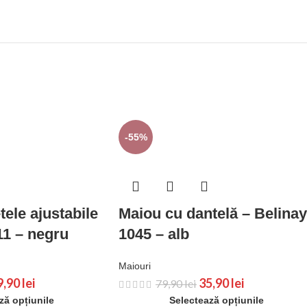
-55%
ele ajustabile
Maiou cu dantelă – Belinay
11 – negru
1045 – alb
Maiouri
9,90
lei
35,90
lei
79,90
lei
ză opțiunile
Selectează opțiunile