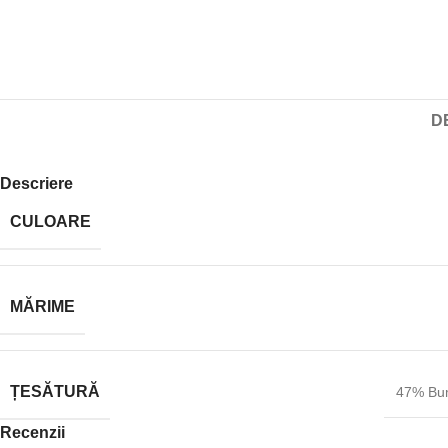
D
Descriere
CULOARE
MĂRIME
ȚESĂTURĂ
47% Bu
Recenzii