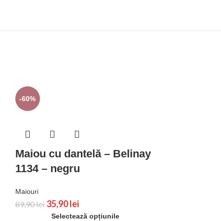
-60%
Maiou cu dantelă – Belinay
1134 – negru
Maiouri
35,90
lei
89,90
lei
Selectează opțiunile