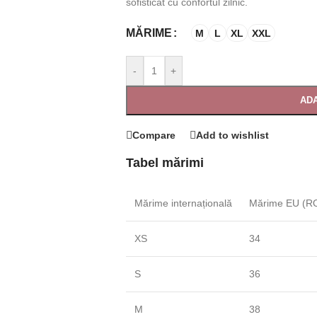
sofisticat cu confortul zilnic.
MĂRIME
M
L
XL
XXL
-
+
ADA
Compare
Add to wishlist
Tabel mărimi
Mărime internațională
Mărime EU (RO
XS
34
S
36
M
38