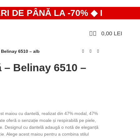
DE PÂNĂ LA -70% ◆ LICHIDARE 
0,00
LEI
 Belinay 6510 – alb
 – Belinay 6510 –
est maiou cu dantelă, realizat din 47% modal, 47%
te oferă o senzație moale și respirabilă pe piele,
itate. Designul cu dantelă adaugă o notă de eleganță
azie. Alege acest maiou pentru a combina stilul