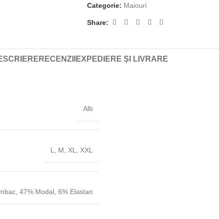
Categorie:
Maiouri
Share:
ESCRIERE
RECENZII
EXPEDIERE ȘI LIVRARE
Alb
L
,
M
,
XL
,
XXL
mbac
,
47% Modal
,
6% Elastan