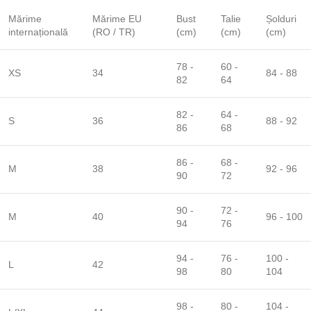
Mărime
Mărime EU
Bust
Talie
Șolduri
internațională
(RO / TR)
(cm)
(cm)
(cm)
78 -
60 -
XS
34
84 - 88
82
64
82 -
64 -
S
36
88 - 92
86
68
86 -
68 -
M
38
92 - 96
90
72
90 -
72 -
M
40
96 - 100
94
76
94 -
76 -
100 -
L
42
98
80
104
98 -
80 -
104 -