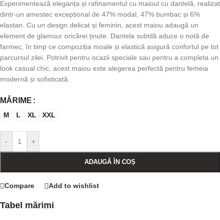
Experimentează eleganța și rafinamentul cu maioul cu dantelă, realizat
dintr-un amestec excepțional de 47% modal, 47% bumbac și 6%
elastan. Cu un design delicat și feminin, acest maiou adaugă un
element de glamour oricărei ținute. Dantela subtilă aduce o notă de
farmec, în timp ce compoziția moale și elastică asigură confortul pe tot
parcursul zilei. Potrivit pentru ocazii speciale sau pentru a completa un
look casual chic, acest maiou este alegerea perfectă pentru femeia
modernă și sofisticată.
MĂRIME
M
L
XL
XXL
-
+
ADAUGĂ ÎN COȘ
Compare
Add to wishlist
Tabel mărimi