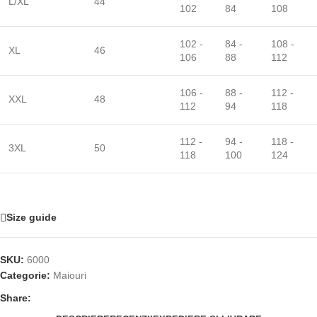
L/XL
44
102
84
108
102 -
84 -
108 -
XL
46
106
88
112
106 -
88 -
112 -
XXL
48
112
94
118
112 -
94 -
118 -
3XL
50
118
100
124
Size guide
SKU:
6000
Categorie:
Maiouri
Share: