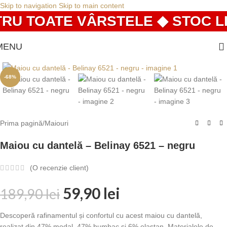
Skip to navigation
Skip to main content
RU TOATE VÂRSTELE ◆ STOC LIM
MENU
-68%
Prima pagină
/
Maiouri
Maiou cu dantelă – Belinay 6521 – negru
(O recenzie client)
59,90
lei
189,90
lei
Descoperă rafinamentul și confortul cu acest maiou cu dantelă,
realizat din 47% modal, 47% bumbac și 6% elastan. Materialele de