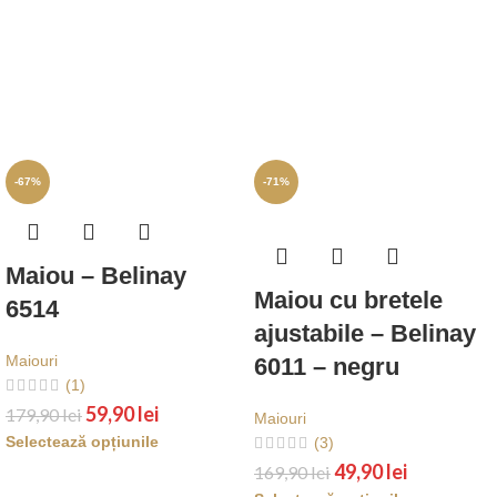
-67%
-71%
Maiou – Belinay
Maiou cu bretele
6514
ajustabile – Belinay
Maiouri
6011 – negru
(1)
59,90
lei
179,90
lei
Maiouri
Selectează opțiunile
(3)
49,90
lei
169,90
lei