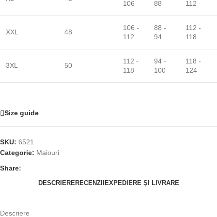
106
88
112
106 -
88 -
112 -
XXL
48
112
94
118
112 -
94 -
118 -
3XL
50
118
100
124
Size guide
SKU:
6521
Categorie:
Maiouri
Share:
DESCRIERE
RECENZII
EXPEDIERE ȘI LIVRARE
Descriere