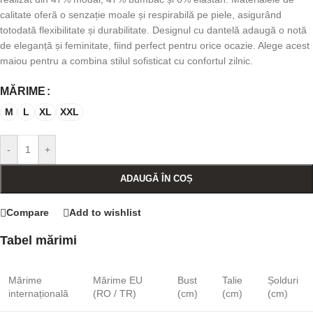
calitate oferă o senzație moale și respirabilă pe piele, asigurând
totodată flexibilitate și durabilitate. Designul cu dantelă adaugă o notă
de eleganță și feminitate, fiind perfect pentru orice ocazie. Alege acest
maiou pentru a combina stilul sofisticat cu confortul zilnic.
MĂRIME
M
L
XL
XXL
-
+
ADAUGĂ ÎN COȘ
Compare
Add to wishlist
Tabel mărimi
Mărime
Mărime EU
Bust
Talie
Șolduri
internațională
(RO / TR)
(cm)
(cm)
(cm)