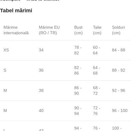
Tabel mărimi
Mărime
Mărime EU
Bust
Talie
Șolduri
internațională
(RO / TR)
(cm)
(cm)
(cm)
78 -
60 -
XS
34
84 - 88
82
64
82 -
64 -
S
36
88 - 92
86
68
86 -
68 -
M
38
92 - 96
90
72
90 -
72 -
M
40
96 - 100
94
76
94 -
76 -
100 -
L
42