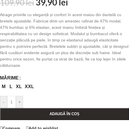
39,90
lei
109,90
lei
Atrage privirile cu eleganță și confort în acest maiou din dantelă cu
bretele ajustabile. Fabricat dintr-un amestec rafinat de 47% modal,
47% bumbac și 6% elastan, acest maiou îmbină finețea și
respirabilitatea cu un design sofisticat. Modalul și bumbacul oferă o
senzație plăcută pe piele, în timp ce elastanul adaugă elasticitate
pentru o potrivire perfectă. Bretelele subțiri și ajustabile, cât și designul
fără cusături evidente asigură un plus de discreție sub haine. Ideal
pentru orice sezon, fie purtat ca strat de bază, fie ca top lejer în zilele
călduroase.
MĂRIME
M
L
XL
XXL
-
+
ADAUGĂ ÎN COȘ
Compare
Add to wishlist