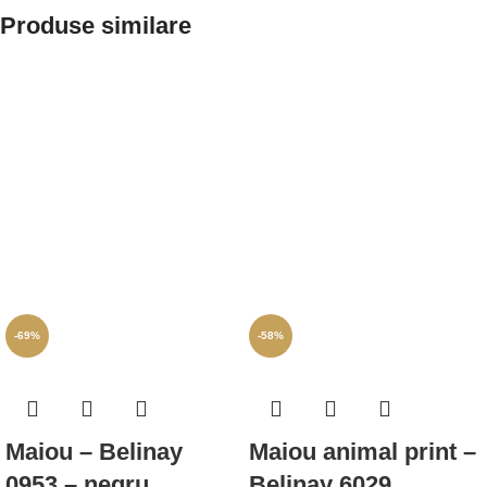
Produse similare
-69%
-58%
Maiou – Belinay
Maiou animal print –
0953 – negru
Belinay 6029