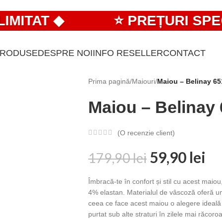
TAT ◆
⭐ PREȚURI SPECIA
PRODUSE
DESPRE NOI
INFO RESELLER
CONTACT
Prima pagină
/
Maiouri
/
Maiou – Belinay 65
Maiou – Belinay
(O recenzie client)
59,90
lei
179,90
lei
Îmbracă-te în confort și stil cu acest mai
4% elastan. Materialul de vâscoză oferă un
ceea ce face acest maiou o alegere ideală 
purtat sub alte straturi în zilele mai răcoro