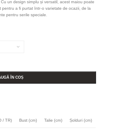
 Cu un design simplu și versatil, acest maiou poate
t pentru a fi purtat într-o varietate de ocazii, de la
nte pentru serile speciale.
UGĂ ÎN COȘ
 / TR)
Bust (cm)
Talie (cm)
Șolduri (cm)