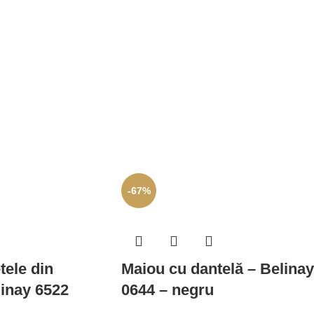
-67%
tele din
Maiou cu dantelă – Belinay
linay 6522
0644 – negru