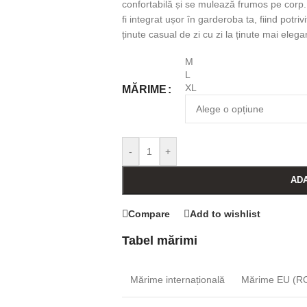
confortabilă și se mulează frumos pe corp.
fi integrat ușor în garderoba ta, fiind potrivi
ținute casual de zi cu zi la ținute mai elega
M
L
XL
MĂRIME
-
+
ADA
Compare
Add to wishlist
Tabel mărimi
Mărime internațională
Mărime EU (RO