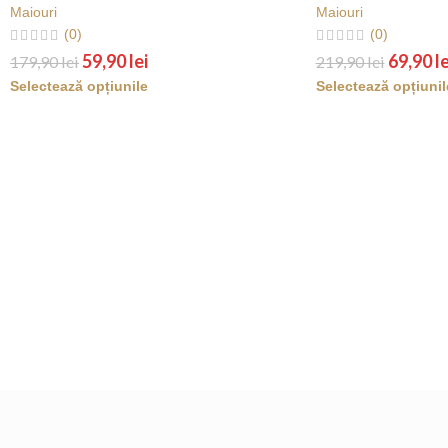
Maiouri
Maiouri
(0)
(0)
59,90
lei
69,90
le
179,90
lei
219,90
lei
Selectează opțiunile
Selectează opțiunil