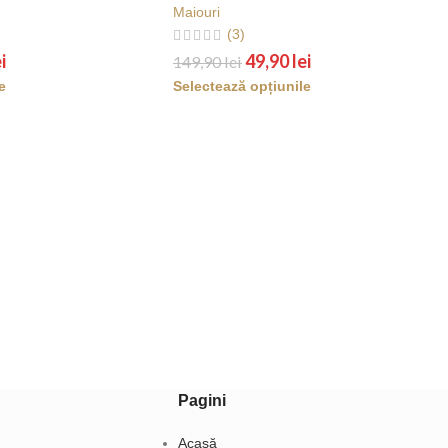
Maiouri
(3)
i
49,90
lei
149,90
lei
e
Selectează opțiunile
Pagini
Acasă