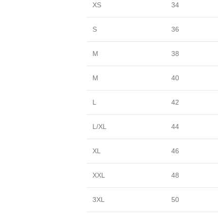
XS
34
S
36
M
38
M
40
L
42
L/XL
44
XL
46
XXL
48
3XL
50