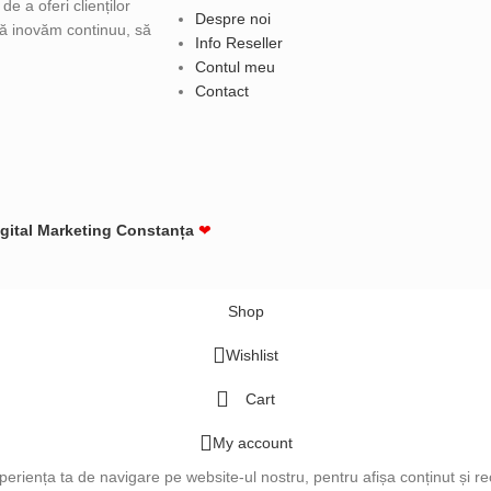
e a oferi clienților
Despre noi
 să inovăm continuu, să
Info Reseller
Contul meu
Contact
igital Marketing Constanța
❤
Shop
Wishlist
Cart
My account
periența ta de navigare pe website-ul nostru, pentru afișa conținut și re