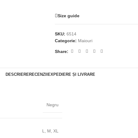
Size guide
SKU:
6514
Categorie:
Maiouri
Share:
DESCRIERE
RECENZII
EXPEDIERE ȘI LIVRARE
Negru
L
,
M
,
XL