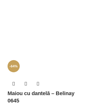
-64%
-69%
Maiou cu d
Maiou cu dantelă – Belinay
1108 – viz
0645
Maiouri