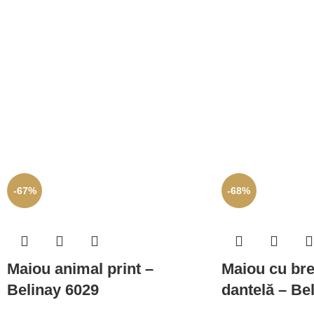
-67%
-68%
Maiou animal print –
Maiou cu bre
Belinay 6029
dantelă – Be