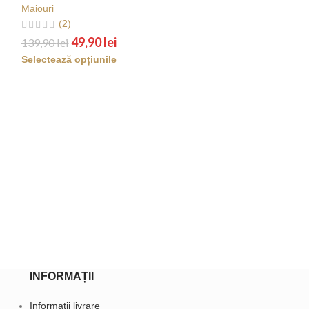
Maiouri
(0)
(2)
49,9
159,90
lei
49,90
lei
139,90
lei
Selectează opțiu
Selectează opțiunile
INFORMAȚII
Informații livrare