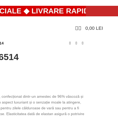
LE ◆ LIVRARE RAPIDĂ DIN ROMÂ
0,00
LEI
14
 6514
ou, confecționat dintr-un amestec de 96% vâscoză și
 aspect luxuriant și o senzație moale la atingere,
pentru zilele călduroase de vară sau pentru a fi
ase. Elasticitatea dată de elastan asigură o potrivire