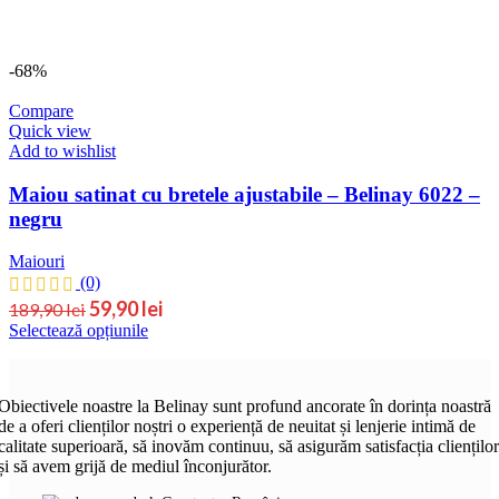
pagina
produsului.
-68%
Compare
Quick view
Add to wishlist
Maiou satinat cu bretele ajustabile – Belinay 6022 –
negru
Maiouri
(0)
Prețul
Prețul
59,90
lei
189,90
lei
Acest
Selectează opțiunile
inițial
curent
produs
este:
a
are
59,90 lei.
fost:
mai
189,90 lei.
Obiectivele noastre la Belinay sunt profund ancorate în dorința noastră
multe
de a oferi clienților noștri o experiență de neuitat și lenjerie intimă de
variații.
calitate superioară, să inovăm continuu, să asigurăm satisfacția clienților
Opțiunile
și să avem grijă de mediul înconjurător.
pot
fi