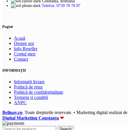
Constanța, România
alese
Telefon: 0739 78 78 87
în
pagina
produsului.
Pagini
Acasă
Despre noi
Info Reseller
Contul meu
Contact
INFORMAȚII
Informații livrare
Politică de retur
Politică de confidențialitate
Termeni și condiții
ANPC
Belinay.ro
. Toate drepturile rezervate. • Marketing digital realizat de
Digital Marketing Constanța
❤
Search