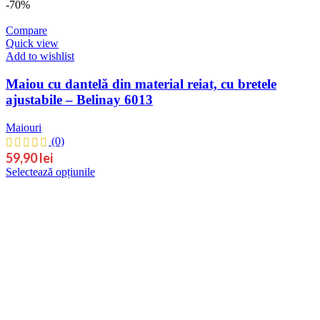
-70%
Compare
Quick view
Add to wishlist
Maiou cu dantelă din material reiat, cu bretele
ajustabile – Belinay 6013
Maiouri
(0)
59,90
lei
Acest
Selectează opțiunile
produs
are
mai
multe
variații.
Opțiunile
pot
fi
alese
în
pagina