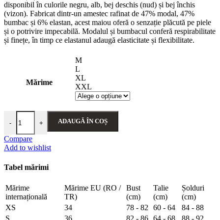
este:
a
disponibil în culorile negru, alb, bej deschis (nud) și bej închis
(vizon). Fabricat dintr-un amestec rafinat de 47% modal, 47%
49,90 lei.
fost:
bumbac și 6% elastan, acest maiou oferă o senzație plăcută pe piele
și o potrivire impecabilă. Modalul și bumbacul conferă respirabilitate
139,90 lei.
și finețe, în timp ce elastanul adaugă elasticitate și flexibilitate.
M
L
XL
Mărime
XXL
Cantitate Maiou cu bretele ajustabile – Belinay 1063 - vizon
ADAUGĂ ÎN COȘ
-
+
Compare
Add to wishlist
Tabel mărimi
Mărime
Mărime EU (RO /
Bust
Talie
Șolduri
internațională
TR)
(cm)
(cm)
(cm)
XS
34
78 - 82
60 - 64
84 - 88
S
36
82 - 86
64 - 68
88 - 92