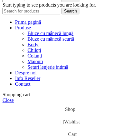
Start typing to see products you are looking for.
Search
Prima pagină
Produse
Bluze cu mânecă lungă
Bluze cu mânecă scurtă
Body
Chiloți
Colanți
Maiouri
Seturi lenjerie intimă
Despre noi
Info Reseller
Contact
Shopping cart
Close
Shop
Wishlist
Cart