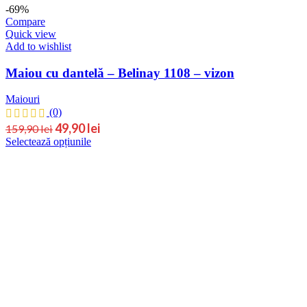
-69%
Compare
Quick view
Add to wishlist
Maiou cu dantelă – Belinay 1108 – vizon
Maiouri
(0)
Prețul
Prețul
49,90
lei
159,90
lei
Acest
Selectează opțiunile
inițial
curent
produs
este:
a
are
49,90 lei.
fost:
mai
159,90 lei.
multe
variații.
Opțiunile
pot
fi
alese
în
pagina
produsului.