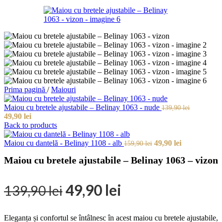
Prima pagină
/
Maiouri
Maiou cu bretele ajustabile – Belinay 1063 - nude
139,90
lei
Prețul
Prețul
49,90
lei
inițial
curent
Back to products
a
este:
fost:
49,90 lei.
Prețul
Prețul
Maiou cu dantelă - Belinay 1108 - alb
49,90
lei
159,90
lei
139,90 lei.
inițial
curent
Maiou cu bretele ajustabile – Belinay 1063 – vizon
a
este:
fost:
49,90 lei.
159,90 lei.
Prețul
Prețul
49,90
lei
139,90
lei
inițial
curent
Eleganța și confortul se întâlnesc în acest maiou cu bretele ajustabile,