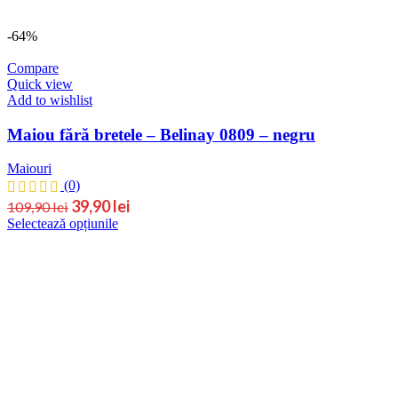
produsului.
-64%
Compare
Quick view
Add to wishlist
Maiou fără bretele – Belinay 0809 – negru
Maiouri
(0)
Prețul
Prețul
39,90
lei
109,90
lei
Acest
Selectează opțiunile
inițial
curent
produs
este:
a
are
39,90 lei.
fost:
mai
109,90 lei.
multe
variații.
Opțiunile
pot
fi
alese
în