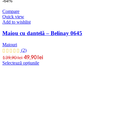
-64%
Compare
Quick view
Add to wishlist
Maiou cu dantelă – Belinay 0645
Maiouri
(2)
Prețul
Prețul
49,90
lei
139,90
lei
Acest
Selectează opțiunile
inițial
curent
produs
este:
a
are
49,90 lei.
fost:
mai
139,90 lei.
multe
variații.
Opțiunile
pot
fi
alese
în
pagina
produsului.