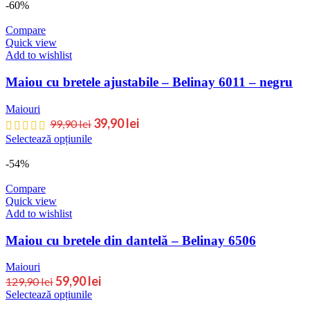
-60%
Compare
Quick view
Add to wishlist
Maiou cu bretele ajustabile – Belinay 6011 – negru
Maiouri
39,90
lei
99,90
lei
Selectează opțiunile
-54%
Compare
Quick view
Add to wishlist
Maiou cu bretele din dantelă – Belinay 6506
Maiouri
59,90
lei
129,90
lei
Selectează opțiunile