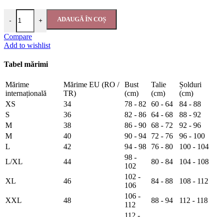
ADAUGĂ ÎN COȘ
-
+
Compare
Add to wishlist
Tabel mărimi
Mărime
Mărime EU (RO /
Bust
Talie
Șolduri
internațională
TR)
(cm)
(cm)
(cm)
XS
34
78 - 82
60 - 64
84 - 88
S
36
82 - 86
64 - 68
88 - 92
M
38
86 - 90
68 - 72
92 - 96
M
40
90 - 94
72 - 76
96 - 100
L
42
94 - 98
76 - 80
100 - 104
98 -
L/XL
44
80 - 84
104 - 108
102
102 -
XL
46
84 - 88
108 - 112
106
106 -
XXL
48
88 - 94
112 - 118
112
112 -