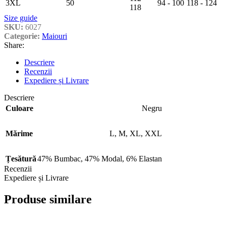
3XL
50
94 - 100
118 - 124
118
Size guide
SKU:
6027
Categorie:
Maiouri
Share:
Descriere
Recenzii
Expediere și Livrare
Descriere
Culoare
Negru
Mărime
L
,
M
,
XL
,
XXL
Țesătură
47% Bumbac
,
47% Modal
,
6% Elastan
Recenzii
Expediere și Livrare
Produse similare