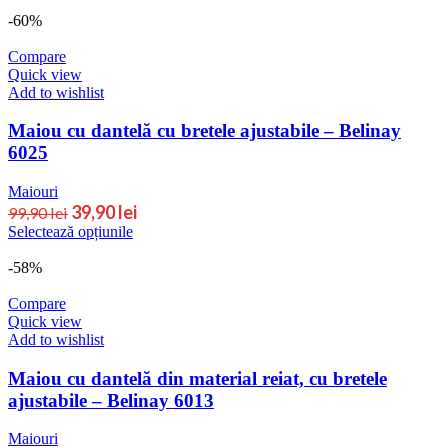
-60%
Compare
Quick view
Add to wishlist
Maiou cu dantelă cu bretele ajustabile – Belinay
6025
Maiouri
39,90
lei
99,90
lei
Selectează opțiunile
-58%
Compare
Quick view
Add to wishlist
Maiou cu dantelă din material reiat, cu bretele
ajustabile – Belinay 6013
Maiouri