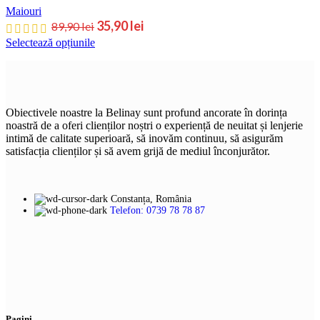
Maiouri
35,90
lei
89,90
lei
Selectează opțiunile
Obiectivele noastre la Belinay sunt profund ancorate în dorința
noastră de a oferi clienților noștri o experiență de neuitat și lenjerie
intimă de calitate superioară, să inovăm continuu, să asigurăm
satisfacția clienților și să avem grijă de mediul înconjurător.
Constanța, România
Telefon: 0739 78 78 87
Pagini