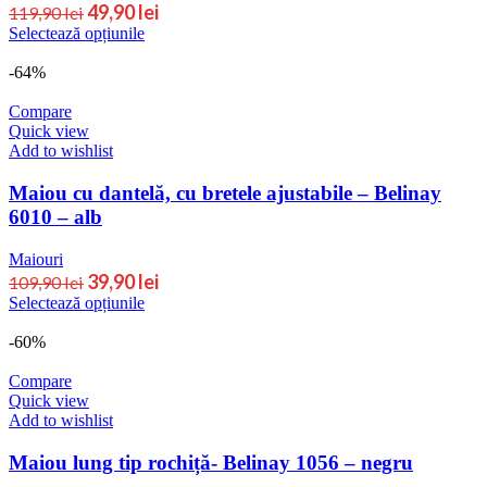
49,90
lei
119,90
lei
Selectează opțiunile
-64%
Compare
Quick view
Add to wishlist
Maiou cu dantelă, cu bretele ajustabile – Belinay
6010 – alb
Maiouri
39,90
lei
109,90
lei
Selectează opțiunile
-60%
Compare
Quick view
Add to wishlist
Maiou lung tip rochiță- Belinay 1056 – negru