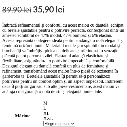
35,90
lei
89,90
lei
Îmbracă rafinamentul și confortul cu acest maiou cu dantelă, echipat
cu bretele ajustabile pentru o potrivire perfectă, confecționat dintr-un
amestec echilibrat de 47% modal, 47% bumbac și 6% elastan.
Acesta reprezintă o alegere ideală pentru a adăuga o notă elegantă și
feminină oricărei ținute. Materialul moale și respirabil din modal și
bumbac îți va îmbrățișa pielea cu delicatețe, oferindu-ți o senzație
plăcută pe tot parcursul zilei. Elastanul adaugă elasticitate și
flexibilitate, asigurându-ți o potrivire impecabilă și confortabilă.
Designul elegant cu dantelă conferă un plus de feminitate și
rafinament, transformând acest maiou într-o piesă de rezistență în
garderoba ta. Bretelele ajustabile îți permit să-ți personalizezi
potrivirea pentru un confort optim și un aspect impecabil. Indiferent
dacă îl porți singur sau sub alte piese vestimentare, acest maiou va
adăuga cu siguranță o notă de stil și eleganță ținutei tale.
M
L
XL
Mărime
XXL