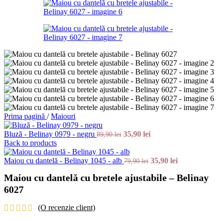
Prima pagină
/
Maiouri
Bluză - Belinay 0979 - negru
35,90
lei
89,90
lei
Back to products
Maiou cu dantelă - Belinay 1045 - alb
35,90
lei
79,90
lei
Maiou cu dantelă cu bretele ajustabile – Belinay
6027
(O recenzie client)