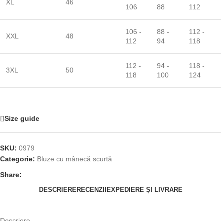
XL
46
106
88
112
106 -
88 -
112 -
XXL
48
112
94
118
112 -
94 -
118 -
3XL
50
118
100
124
Size guide
SKU:
0979
Categorie:
Bluze cu mânecă scurtă
Share:
DESCRIERE
RECENZII
EXPEDIERE ȘI LIVRARE
Descriere