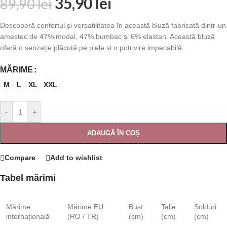
35,90
lei
89,90
lei
Descoperă confortul și versatilitatea în această bluză fabricată dintr-un
amestec de 47% modal, 47% bumbac și 6% elastan. Această bluză
oferă o senzație plăcută pe piele și o potrivire impecabilă.
MĂRIME
M
L
XL
XXL
-
+
ADAUGĂ ÎN COȘ
Compare
Add to wishlist
Tabel mărimi
Mărime
Mărime EU
Bust
Talie
Șolduri
internațională
(RO / TR)
(cm)
(cm)
(cm)