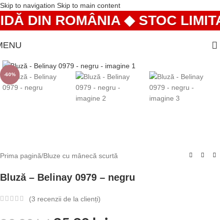
Skip to navigation
Skip to main content
DĂ DIN ROMÂNIA ◆ STOC LIMITA
MENU
-60%
Prima pagină
/
Bluze cu mânecă scurtă
Bluză – Belinay 0979 – negru
(
3
recenzii de la clienți)