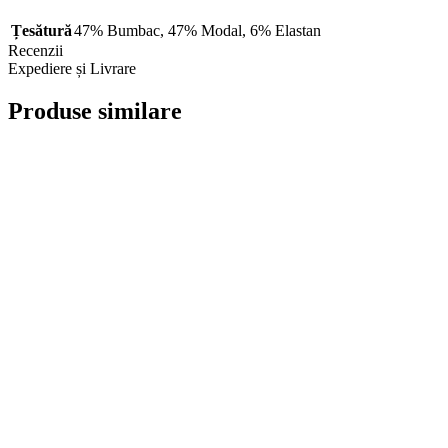
Țesătură
47% Bumbac
,
47% Modal
,
6% Elastan
Recenzii
Expediere și Livrare
Produse similare