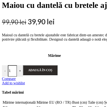
a
Maiou cu dantelă cu bretele aj
fost:
139,90 
Prețul
Prețul
39,90
lei
99,90
lei
inițial
curent
Maioul cu dantelă cu bretele ajustabile este fabricat dintr-un amestec
este:
a
potrivire plăcută și flexibilitate. Designul cu dantelă adaugă o notă ele
39,90 lei.
fost:
99,90 lei.
Mărime
Cantitate Maiou cu dantelă cu bretele ajustabile - Belinay 6025
ADAUGĂ ÎN COȘ
-
+
Compare
Add to wishlist
Tabel mărimi
Mărime internațională
Mărime EU (RO / TR)
Bust (cm)
Talie (cm)
Ș