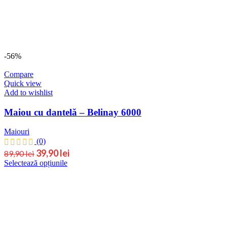
-56%
Compare
Quick view
Add to wishlist
Maiou cu dantelă – Belinay 6000
Maiouri
(0)
Prețul
Prețul
39,90
lei
89,90
lei
Acest
Selectează opțiunile
inițial
curent
produs
este:
a
are
39,90 lei.
fost:
mai
89,90 lei.
multe
variații.
Opțiunile
pot