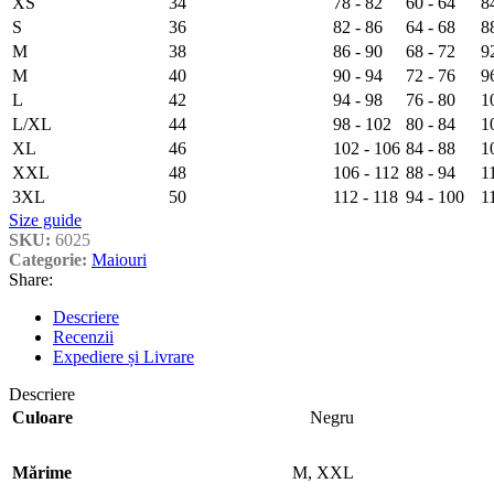
XS
34
78 - 82
60 - 64
8
S
36
82 - 86
64 - 68
8
M
38
86 - 90
68 - 72
9
M
40
90 - 94
72 - 76
9
L
42
94 - 98
76 - 80
1
L/XL
44
98 - 102
80 - 84
1
XL
46
102 - 106
84 - 88
1
XXL
48
106 - 112
88 - 94
1
3XL
50
112 - 118
94 - 100
1
Size guide
SKU:
6025
Categorie:
Maiouri
Share:
Descriere
Recenzii
Expediere și Livrare
Descriere
Culoare
Negru
Mărime
M
,
XXL