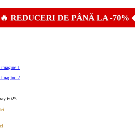
REDUCERI DE PÂNĂ LA -70% ◆ L
inay 6025
Prețul
lei
curent
este:
Prețul
59,90 lei.
ei
lei.
curent