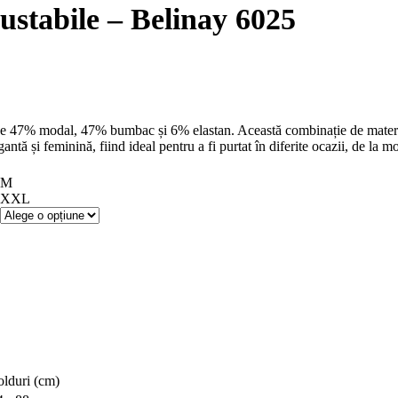
este:
ustabile – Belinay 6025
55,90 lei.
lei.
 de 47% modal, 47% bumbac și 6% elastan. Această combinație de materiale
gantă și feminină, fiind ideal pentru a fi purtat în diferite ocazii, de la 
M
XXL
olduri (cm)