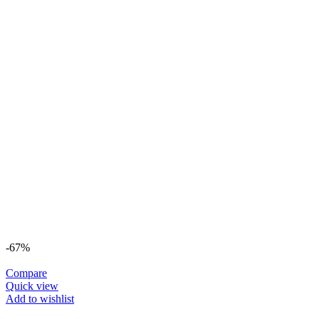
Opțiunile
pot
fi
alese
în
pagina
produsului.
-67%
Compare
Quick view
Add to wishlist