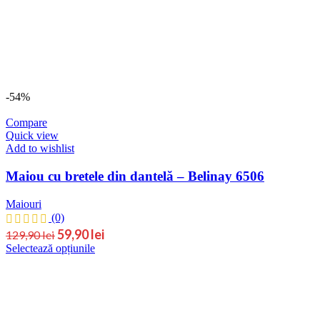
-54%
Compare
Quick view
Add to wishlist
Maiou cu bretele din dantelă – Belinay 6506
Maiouri
(0)
Prețul
Prețul
59,90
lei
129,90
lei
Acest
Selectează opțiunile
inițial
curent
produs
este:
a
are
59,90 lei.
fost:
mai
129,90 lei.
multe
variații.