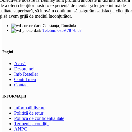
Obiectivele noastre la Belinay sunt profund ancorate în dorința noastră
multe
de a oferi clienților noștri o experiență de neuitat și lenjerie intimă de
variații.
calitate superioară, să inovăm continuu, să asigurăm satisfacția clienților
Opțiunile
și să avem grijă de mediul înconjurător.
pot
fi
Constanța, România
alese
Telefon: 0739 78 78 87
în
pagina
produsului.
Pagini
Acasă
Despre noi
Info Reseller
Contul meu
Contact
INFORMAȚII
Informații livrare
Politică de retur
Politică de confidențialitate
Termeni și condiții
ANPC