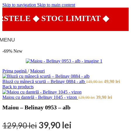
Skip to navigation
Skip to main content
TELE ◆ STOC LIMITAT ◆
MENU
-69%
New
Prima pagină
/
Maiouri
Prețul
Prețu
Bluză cu mânecă scurtă – Belinay 0884 - alb
49,90
lei
149,90
lei
inițial
curen
Back to products
a
este:
Prețul
fost:
Prețul
49,90 
Maiou cu dantelă - Belinay 1045 - vizon
39,90
lei
129,90
lei
inițial
149,90 lei.
curent
Maiou – Belinay 0953 – alb
a
este:
fost:
39,90 lei.
129,90 lei.
Prețul
Prețul
39,90
lei
129,90
lei