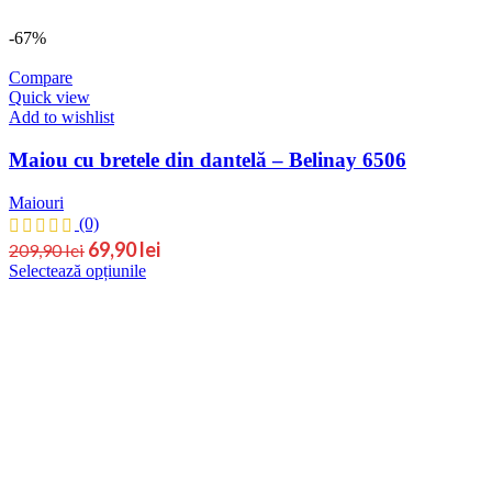
produsului.
-67%
Compare
Quick view
Add to wishlist
Maiou cu bretele din dantelă – Belinay 6506
Maiouri
(0)
Prețul
Prețul
69,90
lei
209,90
lei
Acest
Selectează opțiunile
inițial
curent
produs
este:
a
are
69,90 lei.
fost:
mai
209,90 lei.
multe
variații.
Opțiunile
pot
fi
alese
în
pagina