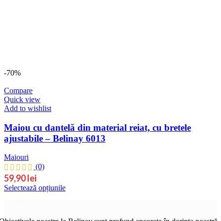
Opțiunile
pot
fi
alese
în
pagina
produsului.
-70%
Compare
Quick view
Add to wishlist
Maiou cu dantelă din material reiat, cu bretele
ajustabile – Belinay 6013
Maiouri
(0)
59,90
lei
Acest
Selectează opțiunile
produs
are
mai