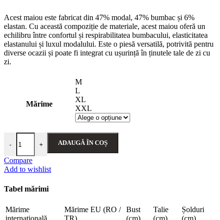
inițial
curent
Acest maiou este fabricat din 47% modal, 47% bumbac și 6%
este:
a
elastan. Cu această compoziție de materiale, acest maiou oferă un
echilibru între confortul și respirabilitatea bumbacului, elasticitatea
39,90 lei.
fost:
elastanului și luxul modalului. Este o piesă versatilă, potrivită pentru
diverse ocazii și poate fi integrat cu ușurință în ținutele tale de zi cu
129,90 lei.
zi.
M
L
XL
Mărime
XXL
Cantitate Maiou - Belinay 0953 - alb
ADAUGĂ ÎN COȘ
-
+
Compare
Add to wishlist
Tabel mărimi
Mărime
Mărime EU (RO /
Bust
Talie
Șolduri
internațională
TR)
(cm)
(cm)
(cm)