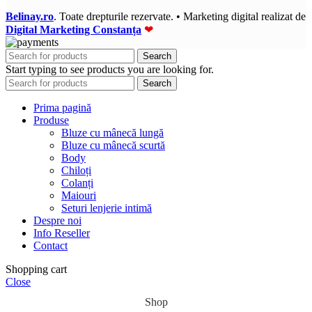
Belinay.ro
. Toate drepturile rezervate. • Marketing digital realizat de
Digital Marketing Constanța
❤
Search
Start typing to see products you are looking for.
Search
Prima pagină
Produse
Bluze cu mânecă lungă
Bluze cu mânecă scurtă
Body
Chiloți
Colanți
Maiouri
Seturi lenjerie intimă
Despre noi
Info Reseller
Contact
Shopping cart
Close
Shop