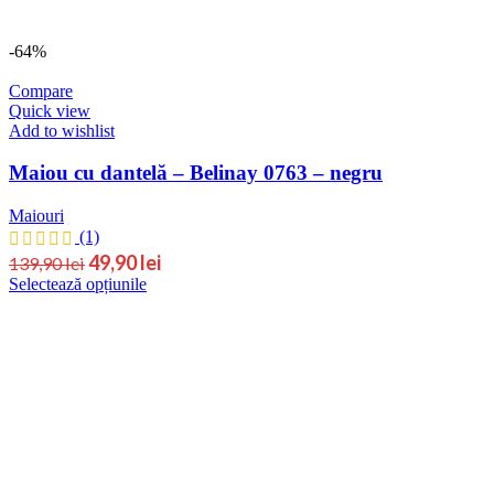
produsului.
-64%
Compare
Quick view
Add to wishlist
Maiou cu dantelă – Belinay 0763 – negru
Maiouri
(1)
Prețul
Prețul
49,90
lei
139,90
lei
Acest
Selectează opțiunile
inițial
curent
produs
este:
a
are
49,90 lei.
fost:
mai
139,90 lei.
multe
variații.
Opțiunile
pot
fi
alese
în