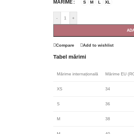
MĂRIME
S
M
L
XL
-
+
ADA
Compare
Add to wishlist
Tabel mărimi
Mărime internațională
Mărime EU (RO
XS
34
S
36
M
38
M
40