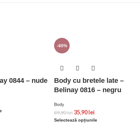
-60%
ay 0844 – nude
Body cu bretele late –
Belinay 0816 – negru
Body
e
35,90
lei
89,90
lei
Selectează opțiunile