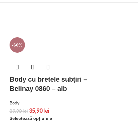
-60%
Body cu bretele subțiri –
Belinay 0860 – alb
Body
35,90
lei
89,90
lei
Selectează opțiunile
-60%