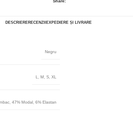
Share:
DESCRIERE
RECENZII
EXPEDIERE ȘI LIVRARE
Negru
L
,
M
,
S
,
XL
mbac
,
47% Modal
,
6% Elastan