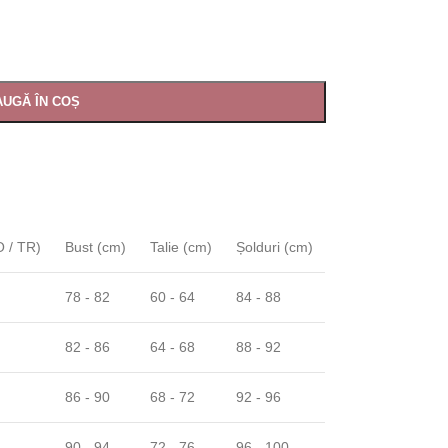
UGĂ ÎN COȘ
 / TR)
Bust (cm)
Talie (cm)
Șolduri (cm)
78 - 82
60 - 64
84 - 88
82 - 86
64 - 68
88 - 92
86 - 90
68 - 72
92 - 96
90 - 94
72 - 76
96 - 100