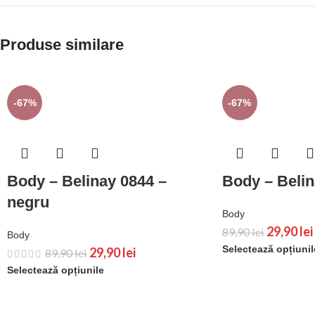
Produse similare
-67%
-67%
Body – Belinay 0844 –
Body – Belin
negru
Body
29,90
lei
89,90
lei
Body
Selectează opțiunil
29,90
lei
89,90
lei
Selectează opțiunile