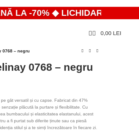
LA -70% ◆ LICHIDARE DE STOC 
0,00
LEI
y 0768 – negru
linay 0768 – negru
e gât versatil și cu capse. Fabricat din 47%
nzație plăcută la purtare și flexibilitate. Cu
atea bumbacului și elasticitatea elastanului, acest
u a fi purtat sub diferite ținute sau ca piesă
idenția stilul și a te simți încrezătoare în fiecare zi.