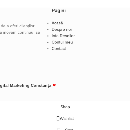
Pagini
Acasă
e a oferi clienților
Despre noi
 să inovăm continuu, să
Info Reseller
Contul meu
Contact
igital Marketing Constanța
❤
Shop
Wishlist