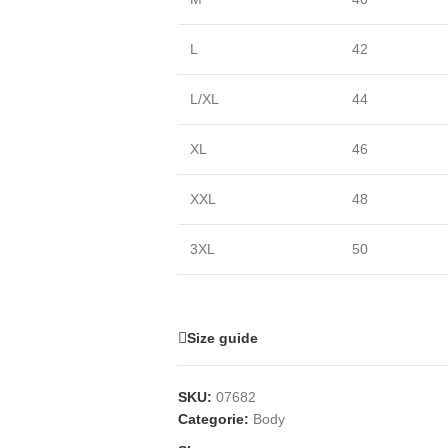
L
42
L/XL
44
XL
46
XXL
48
3XL
50
Size guide
SKU:
07682
Categorie:
Body