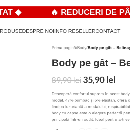
 ◆
🔥 REDUCERI DE PÂNĂ 
PRODUSE
DESPRE NOI
INFO RESELLER
CONTACT
Prima pagină
/
Body
/
Body pe gât – Belina
Body pe gât – Be
35,90
lei
89,90
lei
Descoperă confortul suprem în acest body p
modal, 47% bumbac și 6% elastan, oferă o se
finețea luxuriantă a modalului, respirabilit
body cu capse este o alegere perfectă pentr
principală într-un outfit. Ideal pentru a-ți ev