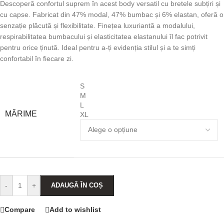
Descoperă confortul suprem în acest body versatil cu bretele subțiri și
cu capse. Fabricat din 47% modal, 47% bumbac și 6% elastan, oferă o
senzație plăcută și flexibilitate. Finețea luxuriantă a modalului,
respirabilitatea bumbacului și elasticitatea elastanului îl fac potrivit
pentru orice ținută. Ideal pentru a-ți evidenția stilul și a te simți
confortabil în fiecare zi.
S
M
L
MĂRIME
XL
-
+
ADAUGĂ ÎN COȘ
Compare
Add to wishlist