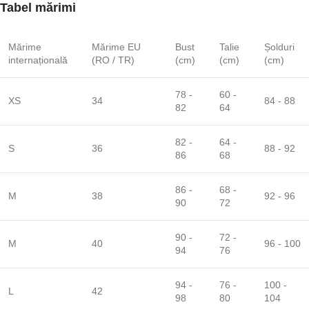
Tabel mărimi
Mărime
Mărime EU
Bust
Talie
Șolduri
internațională
(RO / TR)
(cm)
(cm)
(cm)
78 -
60 -
XS
34
84 - 88
82
64
82 -
64 -
S
36
88 - 92
86
68
86 -
68 -
M
38
92 - 96
90
72
90 -
72 -
M
40
96 - 100
94
76
94 -
76 -
100 -
L
42
98
80
104