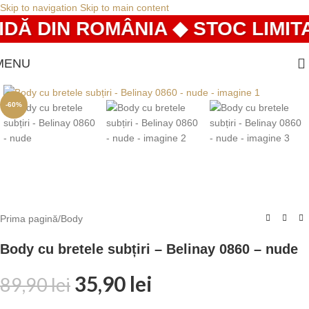
Skip to navigation
Skip to main content
DĂ DIN ROMÂNIA ◆ STOC LIMITA
MENU
-60%
Prima pagină
/
Body
Body cu bretele subțiri – Belinay 0860 – nude
35,90
lei
89,90
lei