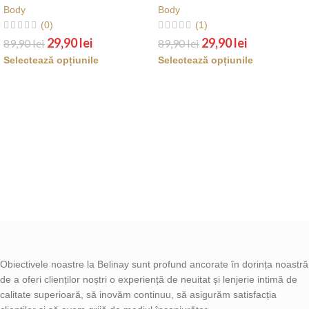
Body
Body
(0)
(1)
29,90
lei
29,90
lei
89,90
lei
89,90
lei
Selectează opțiunile
Selectează opțiunile
Obiectivele noastre la Belinay sunt profund ancorate în dorința noastră
de a oferi clienților noștri o experiență de neuitat și lenjerie intimă de
calitate superioară, să inovăm continuu, să asigurăm satisfacția