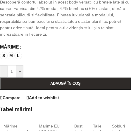
Descoperă confortul absolut în acest body versatil cu bretele late și cu
capse. Fabricat din 47% modal, 47% bumbac și 6% elastan, oferă o
senzație plăcută și flexibilitate. Finețea luxuriantă a modalului,
respirabilitatea bumbacului și elasticitatea elastanului îl fac potrivit
pentru orice ținută. Ideal pentru a-ți evidenția stilul și a te simți
încrezătoare în fiecare zi.
MĂRIME
S
M
L
-
+
ADAUGĂ ÎN COȘ
Compare
Add to wishlist
Tabel mărimi
Mărime
Mărime EU
Bust
Talie
Șolduri