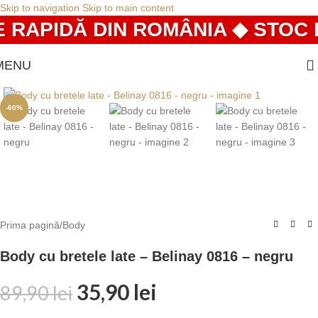
Skip to navigation
Skip to main content
 RAPIDĂ DIN ROMÂNIA ◆ STOC L
MENU
-60%
Prima pagină
/
Body
Body cu bretele late – Belinay 0816 – negru
35,90
lei
89,90
lei