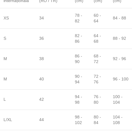
internațională
(RO / TR)
(cm)
(cm)
(cm)
78 -
60 -
XS
34
84 - 88
82
64
82 -
64 -
S
36
88 - 92
86
68
86 -
68 -
M
38
92 - 96
90
72
90 -
72 -
M
40
96 - 100
94
76
94 -
76 -
100 -
L
42
98
80
104
98 -
80 -
104 -
L/XL
44
102
84
108