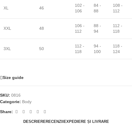
102 -
84 -
108 -
XL
46
106
88
112
106 -
88 -
112 -
XXL
48
112
94
118
112 -
94 -
118 -
3XL
50
118
100
124
Size guide
SKU:
0816
Categorie:
Body
Share:
DESCRIERE
RECENZII
EXPEDIERE ȘI LIVRARE