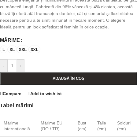
Descoperă eleganța și rafinamentul în această bluză dantelată, pe gât,
cu mânecă lungă. Fabricată din 96% vâscoză și 4% elastan, această
bluză îți oferă atât frumusețea dantelei, cât și confortul și flexibilitatea
necesare pentru a te simți minunat în fiecare moment. O alegere
ideală pentru un look sofisticat și feminin în orice ocazie.
MĂRIME
L
XL
XXL
3XL
-
+
ADAUGĂ ÎN COȘ
Compare
Add to wishlist
Tabel mărimi
Mărime
Mărime EU
Bust
Talie
Șolduri
internațională
(RO / TR)
(cm)
(cm)
(cm)