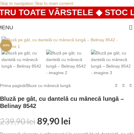
Skip to navigation
Skip to main content
RU TOATE VÂRSTELE ◆ STOC LI
MENU
-63%
Prima pagină
/
Bluze cu mânecă lungă
Bluză pe gât, cu dantelă cu mânecă lungă –
Belinay 8542
89,90
lei
239,90
lei