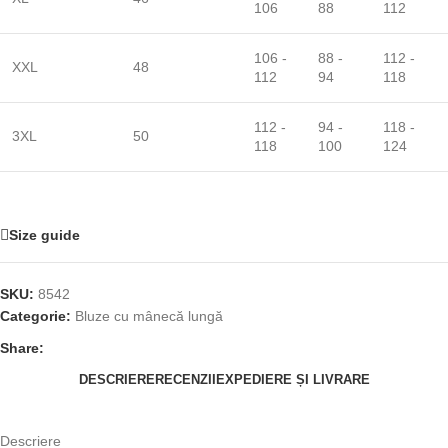
106
88
112
106 -
88 -
112 -
XXL
48
112
94
118
112 -
94 -
118 -
3XL
50
118
100
124
Size guide
SKU:
8542
Categorie:
Bluze cu mânecă lungă
Share:
DESCRIERE
RECENZII
EXPEDIERE ȘI LIVRARE
Descriere