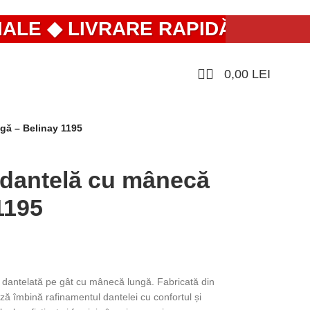
E ◆ LIVRARE RAPIDĂ DIN ROMÂN
0,00
LEI
gă – Belinay 1195
 dantelă cu mânecă
1195
 dantelată pe gât cu mânecă lungă. Fabricată din
ă îmbină rafinamentul dantelei cu confortul și