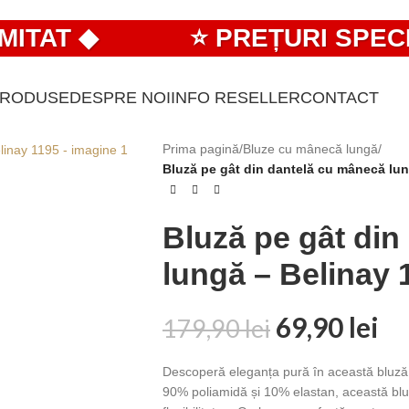
AT ◆
⭐ PREȚURI SPECIAL
PRODUSE
DESPRE NOI
INFO RESELLER
CONTACT
Prima pagină
/
Bluze cu mânecă lungă
/
Bluză pe gât din dantelă cu mânecă lun
Bluză pe gât din
lungă – Belinay 
69,90
lei
179,90
lei
Descoperă eleganța pură în această bluză
90% poliamidă și 10% elastan, această bluz