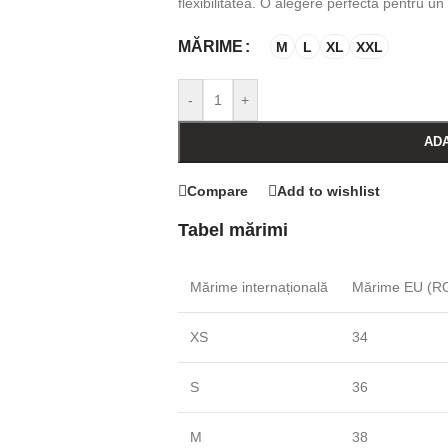
flexibilitatea. O alegere perfectă pentru un 
MĂRIME
M
L
XL
XXL
-
+
ADA
Compare
Add to wishlist
Tabel mărimi
Mărime internațională
Mărime EU (RO
XS
34
S
36
M
38