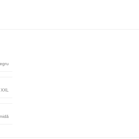
egru
,
XXL
midă