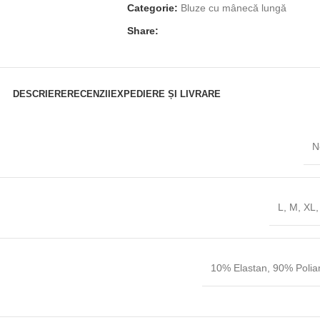
Categorie:
Bluze cu mânecă lungă
Share:
DESCRIERE
RECENZII
EXPEDIERE ȘI LIVRARE
N
L
,
M
,
XL
10% Elastan
,
90% Polia