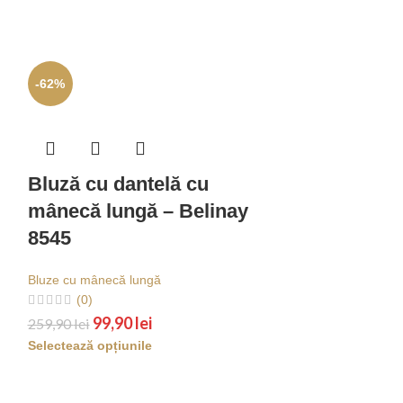
-62%
-59%
Bluză cu dantelă cu
mânecă lungă – Belinay
8545
Bluze cu mânecă lungă
(0)
99,90
lei
259,90
lei
Selectează opțiunile