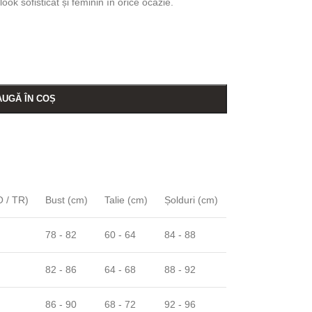
look sofisticat și feminin în orice ocazie.
UGĂ ÎN COȘ
 / TR)
Bust (cm)
Talie (cm)
Șolduri (cm)
78 - 82
60 - 64
84 - 88
82 - 86
64 - 68
88 - 92
86 - 90
68 - 72
92 - 96