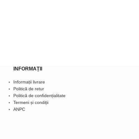
Bluză pe g
lungă – Be
Bluze cu mânecă
(0)
69,9
169,90
lei
Selectează opțiu
INFORMAȚII
Informații livrare
Politică de retur
Politică de confidențialitate
Termeni și condiții
ANPC