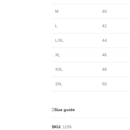
M
40
L
42
L/XL
44
XL
46
XXL
48
3XL
50
Size guide
SKU:
1195