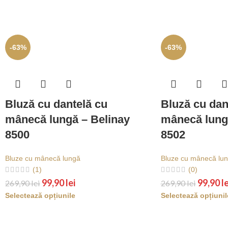
-63%
-63%
Bluză cu dantelă cu
Bluză cu dan
mânecă lungă – Belinay
mânecă lung
8500
8502
Bluze cu mânecă lungă
Bluze cu mânecă lu
(1)
(0)
99,90
lei
99,90
le
269,90
lei
269,90
lei
Selectează opțiunile
Selectează opțiunil