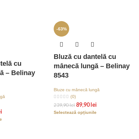
-63%
Bluză cu dantelă cu
telă cu
mânecă lungă – Belinay
ă – Belinay
8543
Bluze cu mânecă lungă
ngă
(0)
89,90
lei
239,90
lei
i
Selectează opțiunile
e