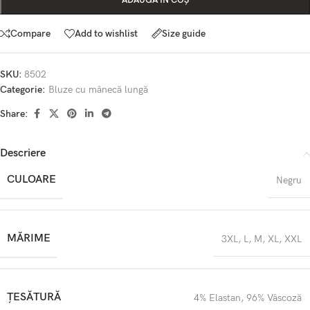
ADAUGĂ ÎN COȘ
Compare
Add to wishlist
Size guide
SKU:
8502
Categorie:
Bluze cu mânecă lungă
Share:
Descriere
CULOARE
Negru
MĂRIME
3XL
,
L
,
M
,
XL
,
XXL
ȚESĂTURĂ
4% Elastan
,
96% Vâscoză