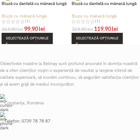
Bluză cu dantelă cu mânecă lungă
Bluză cu dantelă cu mânecă lungă
– Belinay 8500
– Belinay 8517
Bluze cu mânecă lungă
Bluze cu mânecă lungă
(1)
(1)
99,90
lei
119,90
lei
269,90
lei
329,90
lei
SELECTEAZĂ OPȚIUNILE
SELECTEAZĂ OPȚIUNILE
Obiectivele noastre la Belinay sunt profund ancorate în dorința noastră
de a oferi clienților noștri o experiență de neuitat și lenjerie intimă de
calitate superioară, să inovăm continuu, să asigurăm satisfacția clienților
și să avem grijă de mediul înconjurător.
Constanța, România
Telefon: 0739 78 78 87