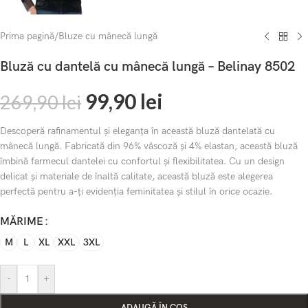
Prima pagină
/
Bluze cu mânecă lungă
Bluză cu dantelă cu mânecă lungă – Belinay 8502
99,90
lei
269,90
lei
Descoperă rafinamentul și eleganța în această bluză dantelată cu
mânecă lungă. Fabricată din 96% vâscoză și 4% elastan, această bluză
îmbină farmecul dantelei cu confortul și flexibilitatea. Cu un design
delicat și materiale de înaltă calitate, această bluză este alegerea
perfectă pentru a-ți evidenția feminitatea și stilul în orice ocazie.
MĂRIME
M
L
XL
XXL
3XL
-
+