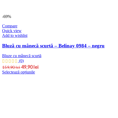
-69%
Compare
Quick view
Add to wishlist
Bluză cu mânecă scurtă – Belinay 0984 – negru
Bluze cu mânecă scurtă
(0)
49,90
lei
159,90
lei
Selectează opțiunile