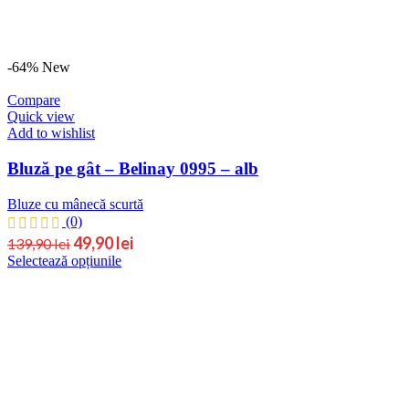
-64%
New
Compare
Quick view
Add to wishlist
Bluză pe gât – Belinay 0995 – alb
Bluze cu mânecă scurtă
(0)
49,90
lei
139,90
lei
Selectează opțiunile