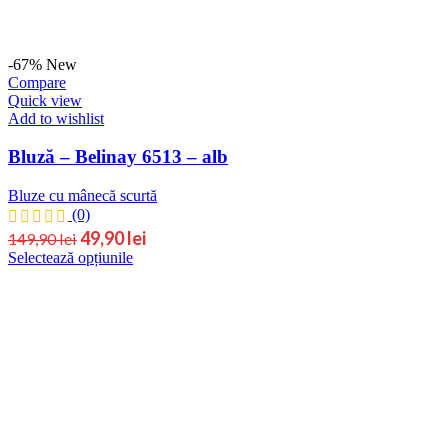
-67%
New
Compare
Quick view
Add to wishlist
Bluză – Belinay 6513 – alb
Bluze cu mânecă scurtă
(0)
49,90
lei
149,90
lei
Selectează opțiunile