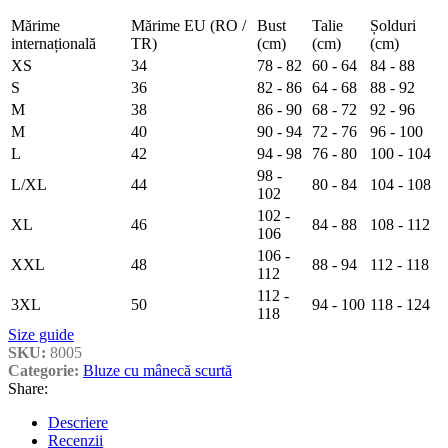
Mărime
Mărime EU (RO /
Bust
Talie
Șolduri
internațională
TR)
(cm)
(cm)
(cm)
XS
34
78 - 82
60 - 64
84 - 88
S
36
82 - 86
64 - 68
88 - 92
M
38
86 - 90
68 - 72
92 - 96
M
40
90 - 94
72 - 76
96 - 100
L
42
94 - 98
76 - 80
100 - 104
98 -
L/XL
44
80 - 84
104 - 108
102
102 -
XL
46
84 - 88
108 - 112
106
106 -
XXL
48
88 - 94
112 - 118
112
112 -
3XL
50
94 - 100
118 - 124
118
Size guide
SKU:
8005
Categorie:
Bluze cu mânecă scurtă
Share:
Descriere
Recenzii