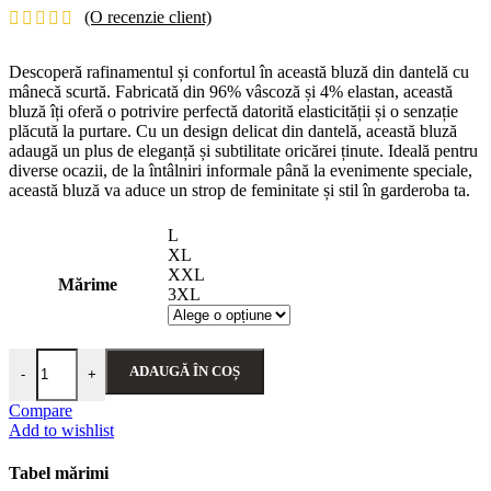
(O recenzie client)
Descoperă rafinamentul și confortul în această bluză din dantelă cu
mânecă scurtă. Fabricată din 96% vâscoză și 4% elastan, această
bluză îți oferă o potrivire perfectă datorită elasticității și o senzație
plăcută la purtare. Cu un design delicat din dantelă, această bluză
adaugă un plus de eleganță și subtilitate oricărei ținute. Ideală pentru
diverse ocazii, de la întâlniri informale până la evenimente speciale,
această bluză va aduce un strop de feminitate și stil în garderoba ta.
L
XL
XXL
Mărime
3XL
ADAUGĂ ÎN COȘ
-
+
Compare
Add to wishlist
Tabel mărimi