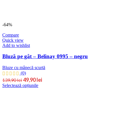
-64%
Compare
Quick view
Add to wishlist
Bluză pe gât – Belinay 0995 – negru
Bluze cu mânecă scurtă
(0)
49,90
lei
139,90
lei
Selectează opțiunile