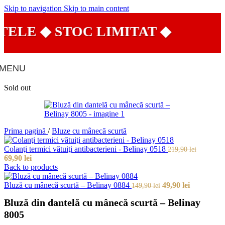
Skip to navigation
Skip to main content
LE ◆ STOC LIMITAT ◆
⭐ 
MENU
Sold out
Prima pagină
/
Bluze cu mânecă scurtă
Colanţi termici vătuiţi antibacterieni - Belinay 0518
219,90
lei
69,90
lei
Back to products
Bluză cu mânecă scurtă – Belinay 0884
49,90
lei
149,90
lei
Bluză din dantelă cu mânecă scurtă – Belinay
8005