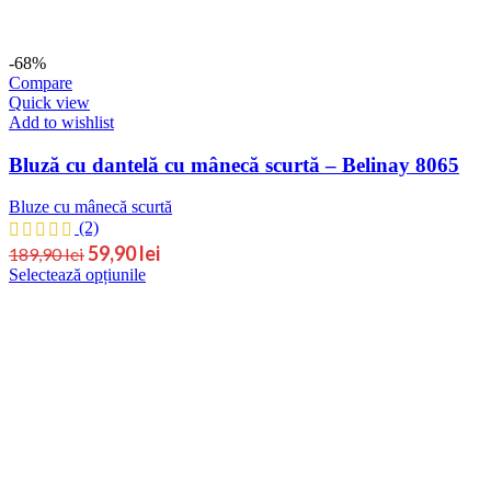
-68%
Compare
Quick view
Add to wishlist
Bluză cu dantelă cu mânecă scurtă – Belinay 8065
Bluze cu mânecă scurtă
(2)
59,90
lei
189,90
lei
Selectează opțiunile