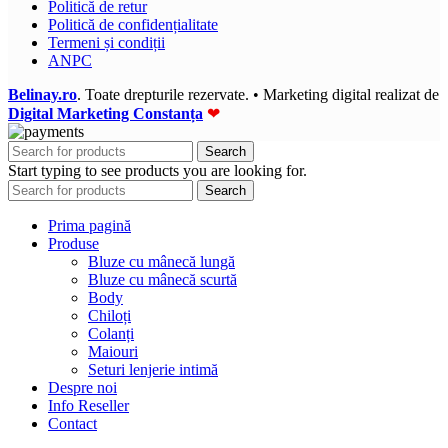
Politică de retur
Politică de confidențialitate
Termeni și condiții
ANPC
Belinay.ro
. Toate drepturile rezervate. • Marketing digital realizat de
Digital Marketing Constanța
❤
Search
Start typing to see products you are looking for.
Search
Prima pagină
Produse
Bluze cu mânecă lungă
Bluze cu mânecă scurtă
Body
Chiloți
Colanți
Maiouri
Seturi lenjerie intimă
Despre noi
Info Reseller
Contact