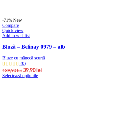
-71%
New
Compare
Quick view
Add to wishlist
Bluză – Belinay 0979 – alb
Bluze cu mânecă scurtă
(0)
39,90
lei
139,90
lei
Selectează opțiunile