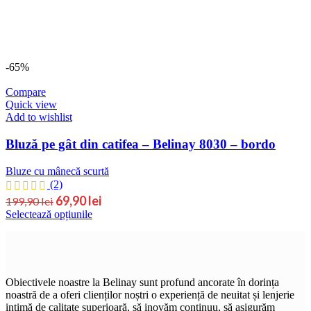
-65%
Compare
Quick view
Add to wishlist
Bluză pe gât din catifea – Belinay 8030 – bordo
Bluze cu mânecă scurtă
(2)
69,90
lei
199,90
lei
Selectează opțiunile
Obiectivele noastre la Belinay sunt profund ancorate în dorința
noastră de a oferi clienților noștri o experiență de neuitat și lenjerie
intimă de calitate superioară, să inovăm continuu, să asigurăm