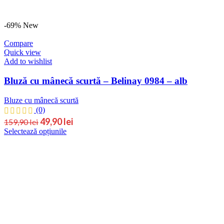
-69%
New
Compare
Quick view
Add to wishlist
Bluză cu mânecă scurtă – Belinay 0984 – alb
Bluze cu mânecă scurtă
(0)
49,90
lei
159,90
lei
Selectează opțiunile