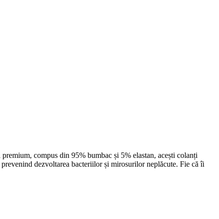
terial premium, compus din 95% bumbac și 5% elastan, acești colanți
, prevenind dezvoltarea bacteriilor și mirosurilor neplăcute. Fie că îi