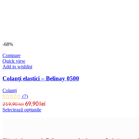
-68%
Compare
Quick view
Add to wishlist
Colanţi elastici – Belinay 0500
Colanți
(7)
69,90
lei
219,90
lei
Selectează opțiunile