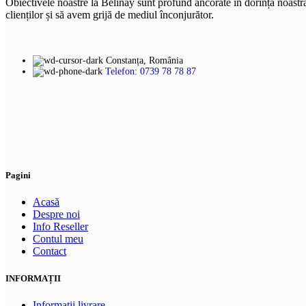
Obiectivele noastre la Belinay sunt profund ancorate în dorința noastră d
clienților și să avem grijă de mediul înconjurător.
Constanța, România
Telefon: 0739 78 78 87
Pagini
Acasă
Despre noi
Info Reseller
Contul meu
Contact
INFORMAȚII
Informații livrare