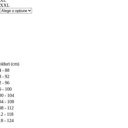
XL
XXL
olduri (cm)
4 - 88
8 - 92
2 - 96
6 - 100
00 - 104
04 - 108
08 - 112
12 - 118
18 - 124