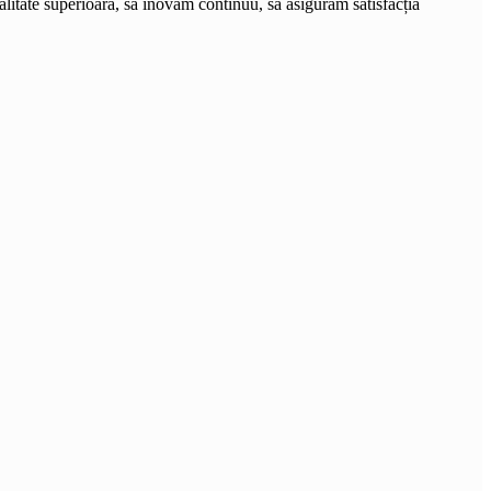
calitate superioară, să inovăm continuu, să asigurăm satisfacția