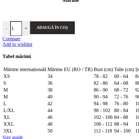
Mărime
ADAUGĂ ÎN COȘ
-
+
Compare
Add to wishlist
Tabel mărimi
Mărime internațională
Mărime EU (RO / TR)
Bust (cm)
Talie (cm)
Ș
XS
34
78 - 82
60 - 64
8
S
36
82 - 86
64 - 68
8
M
38
86 - 90
68 - 72
9
M
40
90 - 94
72 - 76
9
L
42
94 - 98
76 - 80
1
L/XL
44
98 - 102
80 - 84
1
XL
46
102 - 106
84 - 88
1
XXL
48
106 - 112
88 - 94
1
3XL
50
112 - 118
94 - 100
1
Size guide