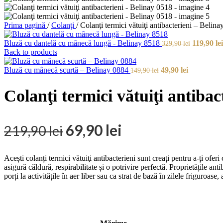
Prima pagină
/
Colanți
/
Colanţi termici vătuiţi antibacterieni – Belin
Bluză cu dantelă cu mânecă lungă - Belinay 8518
119,90
lei
329,90
lei
Back to products
Bluză cu mânecă scurtă – Belinay 0884
49,90
lei
149,90
lei
Colanţi termici vătuiţi antibac
69,90
lei
219,90
lei
Acești colanți termici vătuiţi antibacterieni sunt creați pentru a-ți of
asigură căldură, respirabilitate și o potrivire perfectă. Proprietățile an
porți la activitățile în aer liber sau ca strat de bază în zilele friguroase