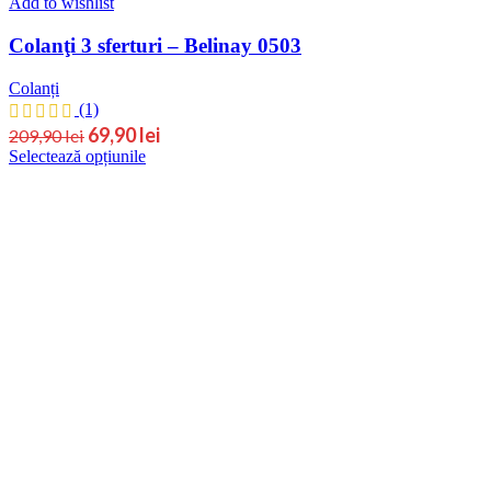
Add to wishlist
Colanţi 3 sferturi – Belinay 0503
Colanți
(1)
69,90
lei
209,90
lei
Selectează opțiunile