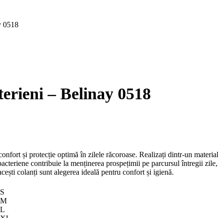
ay 0518
terieni – Belinay 0518
eri confort și protecție optimă în zilele răcoroase. Realizați dintr-un ma
tibacteriene contribuie la menținerea prospețimii pe parcursul întregii zile
, acești colanți sunt alegerea ideală pentru confort și igienă.
S
M
L