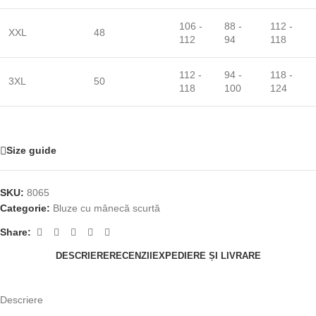
106 -
88 -
112 -
XXL
48
112
94
118
112 -
94 -
118 -
3XL
50
118
100
124
Size guide
SKU:
8065
Categorie:
Bluze cu mânecă scurtă
Share:
DESCRIERE
RECENZII
EXPEDIERE ȘI LIVRARE
Descriere