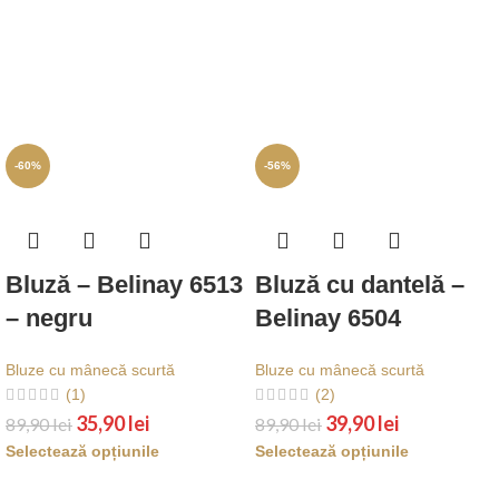
-60%
-56%
Bluză – Belinay 6513
Bluză cu dantelă –
– negru
Belinay 6504
Bluze cu mânecă scurtă
Bluze cu mânecă scurtă
(1)
(2)
35,90
lei
39,90
lei
89,90
lei
89,90
lei
Selectează opțiunile
Selectează opțiunile