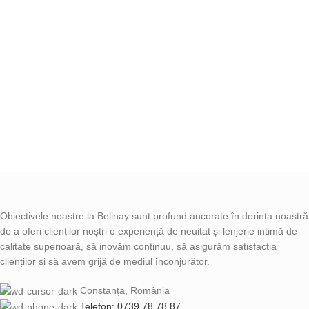
Obiectivele noastre la Belinay sunt profund ancorate în dorința noastră
de a oferi clienților noștri o experiență de neuitat și lenjerie intimă de
calitate superioară, să inovăm continuu, să asigurăm satisfacția
clienților și să avem grijă de mediul înconjurător.
Constanța, România
Telefon: 0739 78 78 87