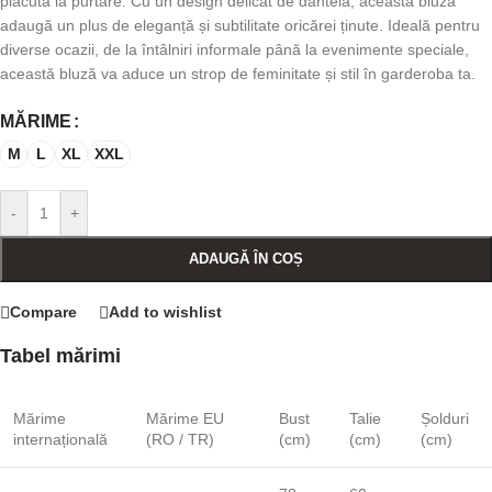
plăcută la purtare. Cu un design delicat de dantelă, această bluză
adaugă un plus de eleganță și subtilitate oricărei ținute. Ideală pentru
diverse ocazii, de la întâlniri informale până la evenimente speciale,
această bluză va aduce un strop de feminitate și stil în garderoba ta.
MĂRIME
M
L
XL
XXL
-
+
ADAUGĂ ÎN COȘ
Compare
Add to wishlist
Tabel mărimi
Mărime
Mărime EU
Bust
Talie
Șolduri
internațională
(RO / TR)
(cm)
(cm)
(cm)