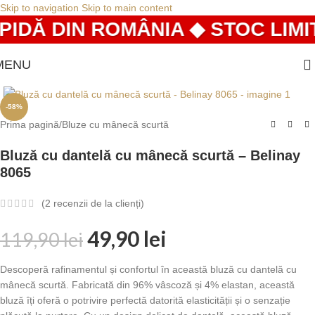
Skip to navigation
Skip to main content
IDĂ DIN ROMÂNIA ◆ STOC LIMIT
MENU
-58%
Prima pagină
/
Bluze cu mânecă scurtă
Bluză cu dantelă cu mânecă scurtă – Belinay
8065
(
2
recenzii de la clienți)
49,90
lei
119,90
lei
Descoperă rafinamentul și confortul în această bluză cu dantelă cu
mânecă scurtă. Fabricată din 96% vâscoză și 4% elastan, această
bluză îți oferă o potrivire perfectă datorită elasticității și o senzație