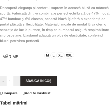
Descoperă eleganța și confortul suprem în această bluză cu mânecă
scurtă. Fabricată dintr-o combinație perfect echilibrată de 47% modal,
47% bumbac și 6% elastan, această bluză îți oferă o experiență de
purtat plăcută și flexibilitate. Materialul moale de modal îți va oferi o
senzație de lux la purtare, în timp ce bumbacul asigură respirabilitate
și prospețime. Elastanul adaugă un plus de elasticitate, conferind
bluzei potrivirea perfectă.
M
L
XL
XXL
MĂRIME
-
+
ADAUGĂ ÎN COȘ
Compare
Add to wishlist
Tabel mărimi