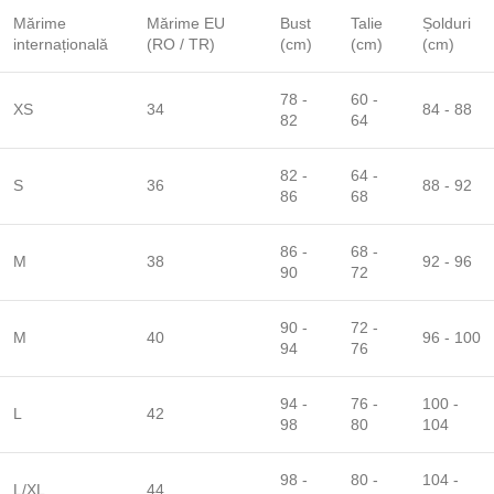
Mărime
Mărime EU
Bust
Talie
Șolduri
internațională
(RO / TR)
(cm)
(cm)
(cm)
78 -
60 -
XS
34
84 - 88
82
64
82 -
64 -
S
36
88 - 92
86
68
86 -
68 -
M
38
92 - 96
90
72
90 -
72 -
M
40
96 - 100
94
76
94 -
76 -
100 -
L
42
98
80
104
98 -
80 -
104 -
L/XL
44