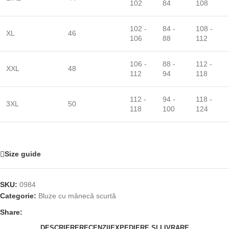
102
84
108
102 -
84 -
108 -
XL
46
106
88
112
106 -
88 -
112 -
XXL
48
112
94
118
112 -
94 -
118 -
3XL
50
118
100
124
Size guide
SKU:
0984
Categorie:
Bluze cu mânecă scurtă
Share:
DESCRIERE
RECENZII
EXPEDIERE ȘI LIVRARE