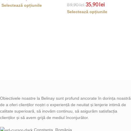
35,90
lei
89,90
lei
Selectează opțiunile
Selectează opțiunile
Obiectivele noastre la Belinay sunt profund ancorate în dorința noastră
de a oferi clienților noștri o experiență de neuitat și lenjerie intimă de
calitate superioară, să inovăm continuu, să asigurăm satisfacția
clienților și să avem grijă de mediul înconjurător.
Constanța, România