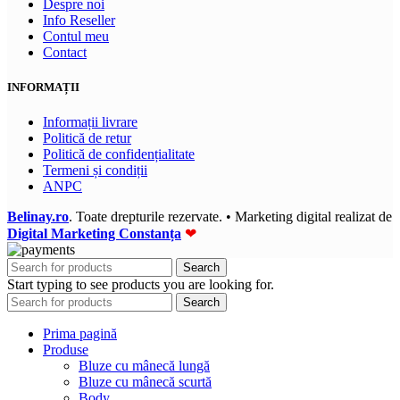
Despre noi
Info Reseller
Contul meu
Contact
INFORMAȚII
Informații livrare
Politică de retur
Politică de confidențialitate
Termeni și condiții
ANPC
Belinay.ro
. Toate drepturile rezervate. • Marketing digital realizat de
Digital Marketing Constanța
❤
Search
Start typing to see products you are looking for.
Search
Prima pagină
Produse
Bluze cu mânecă lungă
Bluze cu mânecă scurtă
Body