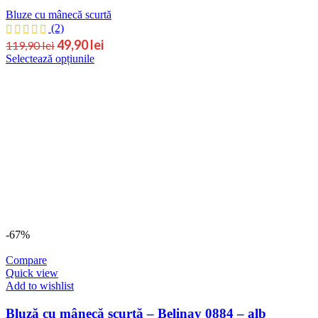
Bluze cu mânecă scurtă
(2)
Prețul
Prețul
49,90
lei
119,90
lei
Acest
Selectează opțiunile
inițial
curent
produs
este:
a
are
49,90 lei.
fost:
mai
119,90 lei.
multe
variații.
Opțiunile
pot
fi
alese
în
pagina
produsului.
-67%
Compare
Quick view
Add to wishlist
Bluză cu mânecă scurtă – Belinay 0884 – alb