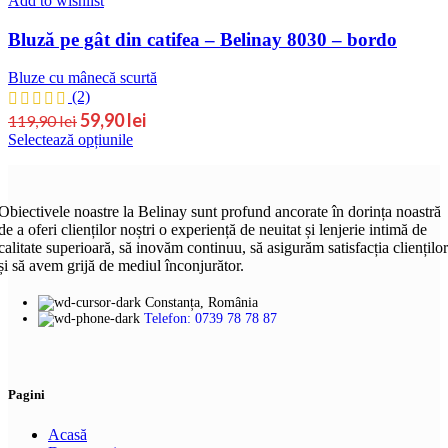
Add to wishlist
Bluză pe gât din catifea – Belinay 8030 – bordo
Bluze cu mânecă scurtă
(2)
Prețul
Prețul
59,90
lei
119,90
lei
Acest
Selectează opțiunile
inițial
curent
produs
este:
a
are
59,90 lei.
fost:
mai
119,90 lei.
multe
Obiectivele noastre la Belinay sunt profund ancorate în dorința noastră
variații.
de a oferi clienților noștri o experiență de neuitat și lenjerie intimă de
Opțiunile
calitate superioară, să inovăm continuu, să asigurăm satisfacția clienților
pot
și să avem grijă de mediul înconjurător.
fi
alese
Constanța, România
în
Telefon: 0739 78 78 87
pagina
produsului.
Pagini
Acasă