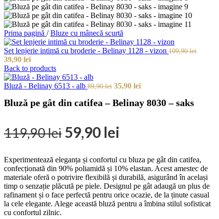
Prima pagină
/
Bluze cu mânecă scurtă
Set lenjerie intimă cu broderie - Belinay 1128 - vizon
109,90
lei
Prețul
Prețul
39,90
lei
inițial
curent
Back to products
a
este:
fost:
39,90 lei.
Prețul
Prețul
Bluză - Belinay 6513 - alb
35,90
lei
89,90
lei
109,90 lei.
inițial
curent
Bluză pe gât din catifea – Belinay 8030 – saks
a
este:
fost:
35,90 lei.
89,90 lei.
Prețul
Prețul
59,90
lei
119,90
lei
inițial
curent
Experimentează eleganța și confortul cu bluza pe gât din catifea,
este:
a
confecționată din 90% poliamidă și 10% elastan. Acest amestec de
materiale oferă o potrivire flexibilă și durabilă, asigurând în același
59,90 lei.
fost:
timp o senzație plăcută pe piele. Designul pe gât adaugă un plus de
rafinament și o face perfectă pentru orice ocazie, de la ținute casual
119,90 lei.
la cele elegante. Alege această bluză pentru a îmbina stilul sofisticat
cu confortul zilnic.