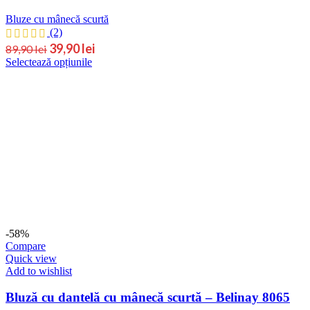
Bluze cu mânecă scurtă
(2)
Prețul
Prețul
39,90
lei
89,90
lei
Acest
Selectează opțiunile
inițial
curent
produs
este:
a
are
39,90 lei.
fost:
mai
89,90 lei.
multe
variații.
Opțiunile
pot
fi
alese
în
pagina
produsului.
-58%
Compare
Quick view
Add to wishlist
Bluză cu dantelă cu mânecă scurtă – Belinay 8065