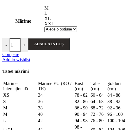
M
L
XL
Mărime
XXL
Cantitate Bluză pe gât din catifea - Belinay 8030 - saks
ADAUGĂ ÎN COȘ
-
+
Compare
Add to wishlist
Tabel mărimi
Mărime
Mărime EU (RO /
Bust
Talie
Șolduri
internațională
TR)
(cm)
(cm)
(cm)
XS
34
78 - 82
60 - 64
84 - 88
S
36
82 - 86
64 - 68
88 - 92
M
38
86 - 90
68 - 72
92 - 96
M
40
90 - 94
72 - 76
96 - 100
L
42
94 - 98
76 - 80
100 - 104
98 -
L/XL
44
80 - 84
104 - 108