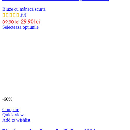
Bluze cu mânecă scurtă
(0)
Prețul
Prețul
29,90
lei
89,90
lei
Acest
Selectează opțiunile
inițial
curent
produs
este:
a
are
29,90 lei.
fost:
mai
89,90 lei.
multe
variații.
Opțiunile
pot
fi
alese
în
pagina
produsului.
-60%
Compare
Quick view
Add to wishlist