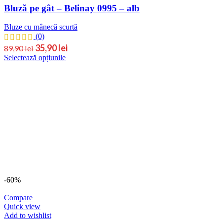
Bluză pe gât – Belinay 0995 – alb
Bluze cu mânecă scurtă
(0)
Prețul
Prețul
35,90
lei
89,90
lei
Acest
Selectează opțiunile
inițial
curent
produs
este:
a
are
35,90 lei.
fost:
mai
89,90 lei.
multe
variații.
Opțiunile
pot
fi
alese
în
pagina
produsului.
-60%
Compare
Quick view
Add to wishlist