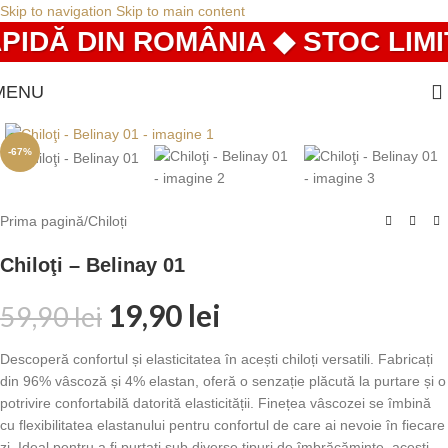
Skip to navigation
Skip to main content
IDĂ DIN ROMÂNIA ◆ STOC LIMIT
MENU
-67%
Prima pagină
/
Chiloți
Chiloţi – Belinay 01
19,90
lei
59,90
lei
Descoperă confortul și elasticitatea în acești chiloți versatili. Fabricați
din 96% vâscoză și 4% elastan, oferă o senzație plăcută la purtare și o
potrivire confortabilă datorită elasticității. Finețea vâscozei se îmbină
cu flexibilitatea elastanului pentru confortul de care ai nevoie în fiecare
zi. Ideal pentru a fi purtați sub diverse tipuri de îmbrăcăminte, acești