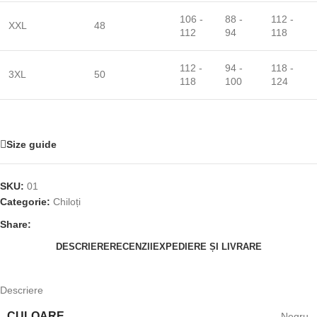
106 -
88 -
112 -
XXL
48
112
94
118
112 -
94 -
118 -
3XL
50
118
100
124
Size guide
SKU:
01
Categorie:
Chiloți
Share:
DESCRIERE
RECENZII
EXPEDIERE ȘI LIVRARE
Descriere
CULOARE
Negru