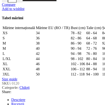
Compare
Add to wishlist
Tabel mărimi
Mărime internațională
Mărime EU (RO / TR)
Bust (cm)
Talie (cm)
Ș
XS
34
78 - 82
60 - 64
8
S
36
82 - 86
64 - 68
8
M
38
86 - 90
68 - 72
9
M
40
90 - 94
72 - 76
9
L
42
94 - 98
76 - 80
1
L/XL
44
98 - 102
80 - 84
1
XL
46
102 - 106
84 - 88
1
XXL
48
106 - 112
88 - 94
1
3XL
50
112 - 118
94 - 100
1
Size guide
SKU:
0120
Categorie:
Chiloți
Share:
Descriere
Recenzii