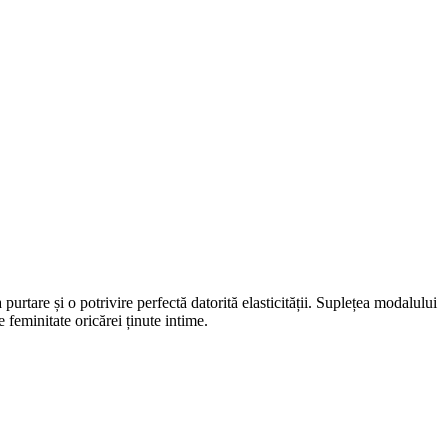
rtare și o potrivire perfectă datorită elasticității. Suplețea modalului
 feminitate oricărei ținute intime.