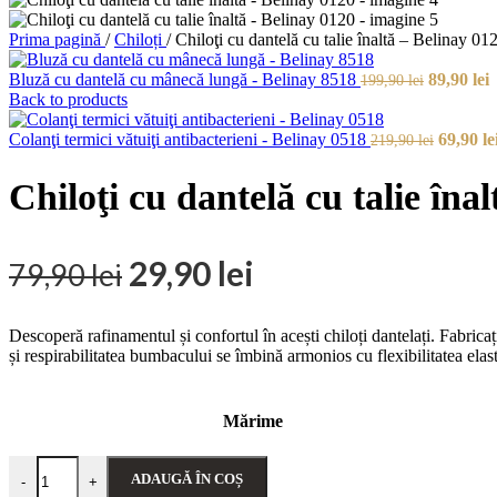
Prima pagină
/
Chiloți
/
Chiloţi cu dantelă cu talie înaltă – Belinay 01
Prețul
P
Bluză cu dantelă cu mânecă lungă - Belinay 8518
89,90
lei
199,90
lei
inițial
c
Back to products
a
e
fost:
Prețul
8
Colanţi termici vătuiţi antibacterieni - Belinay 0518
69,90
le
219,90
lei
199,90 lei
inițial
a
Chiloţi cu dantelă cu talie îna
fost:
219,90 l
Prețul
Prețul
29,90
lei
79,90
lei
inițial
curent
Descoperă rafinamentul și confortul în acești chiloți dantelați. Fabrica
este:
a
și respirabilitatea bumbacului se îmbină armonios cu flexibilitatea elas
29,90 lei.
fost:
Mărime
79,90 lei.
Cantitate Chiloţi cu dantelă cu talie înaltă - Belinay 0120
ADAUGĂ ÎN COȘ
-
+