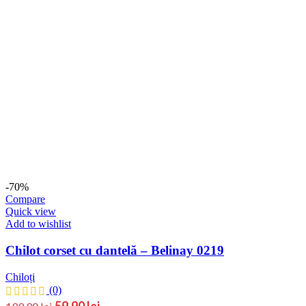
-70%
Compare
Quick view
Add to wishlist
Chilot corset cu dantelă – Belinay 0219
Chiloți
(0)
Prețul
Prețul
59,90
lei