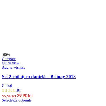
-60%
Compare
Quick view
Add to wishlist
Set 2 chiloţi cu dantelă – Belinay 2018
Chiloți
(0)
Prețul
Prețul
39,90
lei
99,90
lei
Acest
Selectează opțiunile
inițial
curent
produs