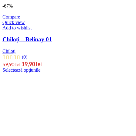
-67%
Compare
Quick view
Add to wishlist
Chiloţi – Belinay 01
Chiloți
(0)
Prețul
Prețul
19,90
lei
59,90
lei
Acest
Selectează opțiunile
inițial
curent
produs
este:
a
are
19,90 lei.
fost:
mai
59,90 lei.
multe
variații.
Opțiunile
pot
fi
alese
în
pagina
produsului.