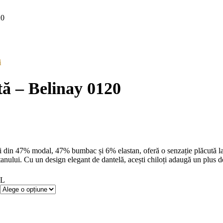
20
rețul
urent
ste:
9,90 lei.
Prețul
i
.
curent
este:
ltă – Belinay 0120
69,90 lei.
ei.
ți din 47% modal, 47% bumbac și 6% elastan, oferă o senzație plăcută la pu
tanului. Cu un design elegant de dantelă, acești chiloți adaugă un plus de
L