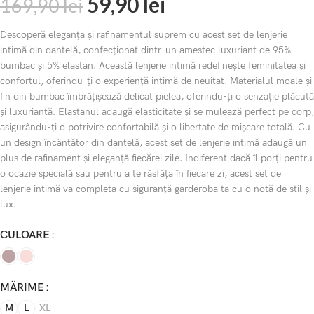
59,90
lei
169,90
lei
Descoperă eleganța și rafinamentul suprem cu acest set de lenjerie
intimă din dantelă, confecționat dintr-un amestec luxuriant de 95%
bumbac și 5% elastan. Această lenjerie intimă redefinește feminitatea și
confortul, oferindu-ți o experiență intimă de neuitat. Materialul moale și
fin din bumbac îmbrățișează delicat pielea, oferindu-ți o senzație plăcută
și luxuriantă. Elastanul adaugă elasticitate și se mulează perfect pe corp,
asigurându-ți o potrivire confortabilă și o libertate de mișcare totală. Cu
un design încântător din dantelă, acest set de lenjerie intimă adaugă un
plus de rafinament și eleganță fiecărei zile. Indiferent dacă îl porți pentru
o ocazie specială sau pentru a te răsfăța în fiecare zi, acest set de
lenjerie intimă va completa cu siguranță garderoba ta cu o notă de stil și
lux.
CULOARE
MĂRIME
M
L
XL