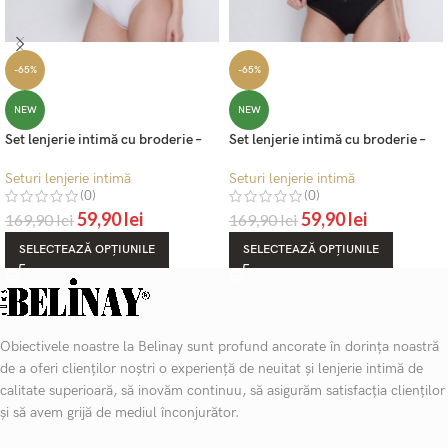
-65%
-65%
NEW
NEW
Set lenjerie intimă cu broderie –
Set lenjerie intimă cu broderie –
Belinay 1128 – alb
Belinay 1128 – negru
Seturi lenjerie intimă
Seturi lenjerie intimă
(0)
(0)
59,90
lei
59,90
lei
169,90
lei
169,90
lei
SELECTEAZĂ OPȚIUNILE
SELECTEAZĂ OPȚIUNILE
Obiectivele noastre la Belinay sunt profund ancorate în dorința noastră
de a oferi clienților noștri o experiență de neuitat și lenjerie intimă de
calitate superioară, să inovăm continuu, să asigurăm satisfacția clienților
și să avem grijă de mediul înconjurător.