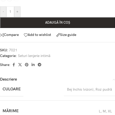
-
+
ADAUGĂ ÎN COȘ
Compare
Add to wishlist
Size guide
SKU:
7021
Categorie:
Seturi lenjerie intimă
Share:
Descriere
CULOARE
Bej închis (vizon)
,
Roz pudră
MĂRIME
L
,
M
,
XL