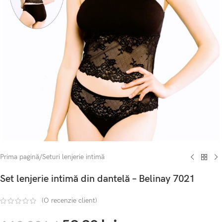
Prima pagină
/
Seturi lenjerie intimă
Set lenjerie intimă din dantelă – Belinay 7021
(O recenzie client)