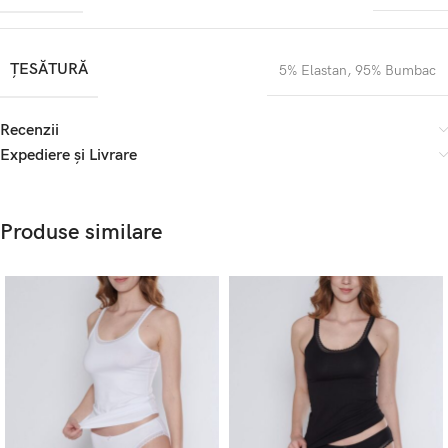
ȚESĂTURĂ
5% Elastan
,
95% Bumbac
Recenzii
Expediere și Livrare
Produse similare