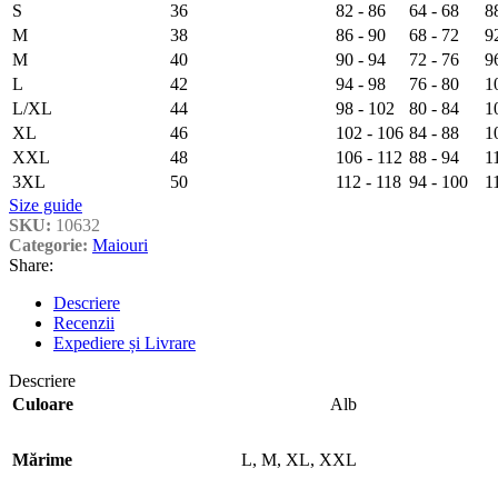
S
36
82 - 86
64 - 68
8
M
38
86 - 90
68 - 72
9
M
40
90 - 94
72 - 76
9
L
42
94 - 98
76 - 80
1
L/XL
44
98 - 102
80 - 84
1
XL
46
102 - 106
84 - 88
1
XXL
48
106 - 112
88 - 94
1
3XL
50
112 - 118
94 - 100
1
Size guide
SKU:
10632
Categorie:
Maiouri
Share:
Descriere
Recenzii
Expediere și Livrare
Descriere
Culoare
Alb
Mărime
L
,
M
,
XL
,
XXL