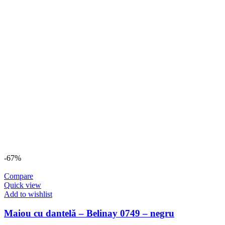
fi
alese
în
pagina
produsului.
-67%
Compare
Quick view
Add to wishlist
Maiou cu dantelă – Belinay 0749 – negru