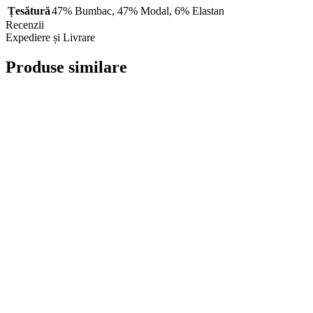
Țesătură
47% Bumbac
,
47% Modal
,
6% Elastan
Recenzii
Expediere și Livrare
Produse similare