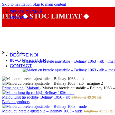
Skip to navigation
Skip to main content
PRIMA PAGINĂ
E ◆ STOC LIMITAT ◆
⭐ P
PRODUSE
Bluze cu mânecă lungă
Bluze cu mânecă scurtă
Body
Chiloți
Colanți
Maiouri
Seturi lenjerie intimă
Sold out
New
DESPRE NOI
INFO RESELLER
CONTACT
Prima pagină
/
Maiouri
/
Maiou cu bretele ajustabile – Belinay 1063 –
Prețul
Prețul
Maiou lung tip rochiță- Belinay 1056 - alb
49,90
lei
149,90
lei
inițial
curent
Back to products
a
este:
fost:
Prețul
49,90 lei
P
Maiou cu bretele ajustabile – Belinay 1063 - nude
49,90
lei
139,90
lei