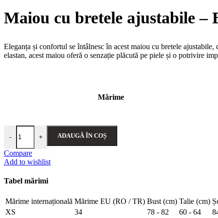
149,90 lei.
inițial
a
e
Maiou cu bretele ajustabile – 
fost:
4
139,90 lei
Eleganța și confortul se întâlnesc în acest maiou cu bretele ajustabile
elastan, acest maiou oferă o senzație plăcută pe piele și o potrivire impe
Mărime
Cantitate Maiou cu bretele ajustabile – Belinay 1063 - alb
ADAUGĂ ÎN COȘ
-
+
Compare
Add to wishlist
Tabel mărimi
Mărime internațională
Mărime EU (RO / TR)
Bust (cm)
Talie (cm)
Ș
XS
34
78 - 82
60 - 64
8