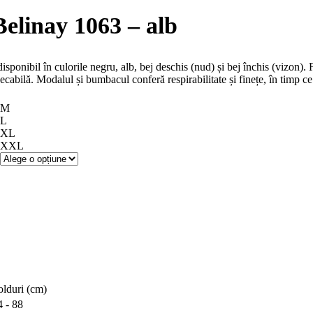
curent
ste:
Belinay 1063 – alb
9,90 lei.
.
, disponibil în culorile negru, alb, bej deschis (nud) și bej închis (viz
cabilă. Modalul și bumbacul conferă respirabilitate și finețe, în timp ce e
M
L
XL
XXL
olduri (cm)
4 - 88