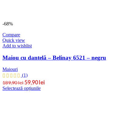
-68%
Compare
Quick view
Add to wishlist
Maiou cu dantelă – Belinay 6521 – negru
Maiouri
(1)
Prețul
Prețul
59,90
lei
189,90
lei
Acest
Selectează opțiunile
inițial
curent
produs
este:
a
are
59,90 lei.
fost:
mai
189,90 lei.
multe
variații.
Opțiunile
pot
fi