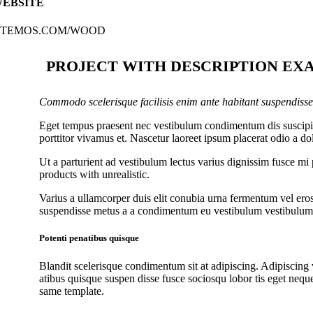
EBSITE
TEMOS.COM/WOOD
PROJECT WITH DESCRIPTION EX
Commodo scelerisque facilisis enim ante habitant suspendisse
Eget tempus praesent nec vestibulum condimentum dis suscipit 
porttitor vivamus et. Nascetur laoreet ipsum placerat odio a d
Ut a parturient ad vestibulum lectus varius dignissim fusce m
products with unrealistic.
Varius a ullamcorper duis elit conubia urna fermentum vel ero
suspendisse metus a a condimentum eu vestibulum vestibulum d
Potenti penatibus quisque
Blandit scelerisque condimentum sit at adipiscing. Adipiscing v
atibus quisque suspen disse fusce sociosqu lobor tis eget neq
same template.