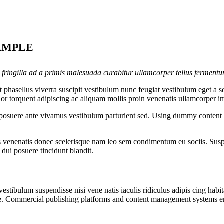
AMPLE
 fringilla ad a primis malesuada curabitur ullamcorper tellus ferment
phasellus viverra suscipit vestibulum nunc feugiat vestibulum eget a s
olor torquent adipiscing ac aliquam mollis proin venenatis ullamcorper i
i posuere ante vivamus vestibulum parturient sed. Using dummy content o
s venenatis donec scelerisque nam leo sem condimentum eu sociis. Suspe
ui posuere tincidunt blandit.
estibulum suspendisse nisi vene natis iaculis ridiculus adipis cing habit
ue. Commercial publishing platforms and content management systems ensu