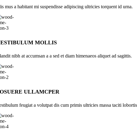
lis mus a habitant mi suspendisse adipiscing ultricies torquent id urna.
ESTIBULUM MOLLIS
landit nibh at accumsan a a sed et diam himenaeos aliquet ad sagittis.
POSUERE ULLAMCPER
estibulum feugiat a volutpat dis cum primis ultricies massa taciti lobortis