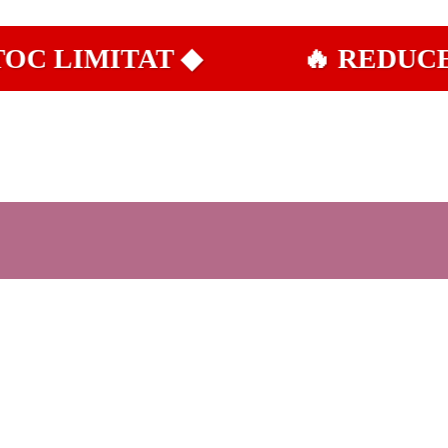
LIMITAT ◆
🔥 REDUCERI 