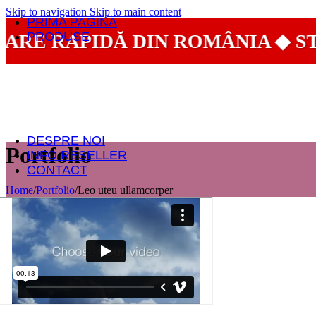
Skip to navigation
Skip to main content
PRIMA PAGINĂ
PRODUSE
E RAPIDĂ DIN ROMÂNIA ◆ STOC 
Bluze cu mânecă lungă
Bluze cu mânecă scurtă
Body
Chiloți
Colanți
Maiouri
Seturi lenjerie intimă
DESPRE NOI
Portfolio
INFO RESELLER
CONTACT
Home
/
Portfolio
/
Leo uteu ullamcorper