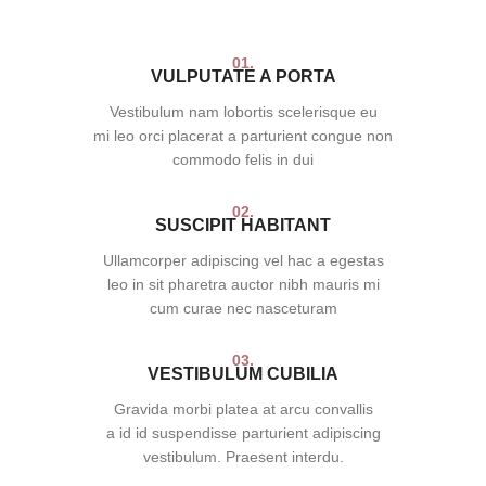
01.
VULPUTATE A PORTA
Vestibulum nam lobortis scelerisque eu
mi leo orci placerat a parturient congue non
commodo felis in dui
02.
SUSCIPIT HABITANT
Ullamcorper adipiscing vel hac a egestas
leo in sit pharetra auctor nibh mauris mi
cum curae nec nasceturam
03.
VESTIBULUM CUBILIA
Gravida morbi platea at arcu convallis
a id id suspendisse parturient adipiscing
vestibulum. Praesent interdu.