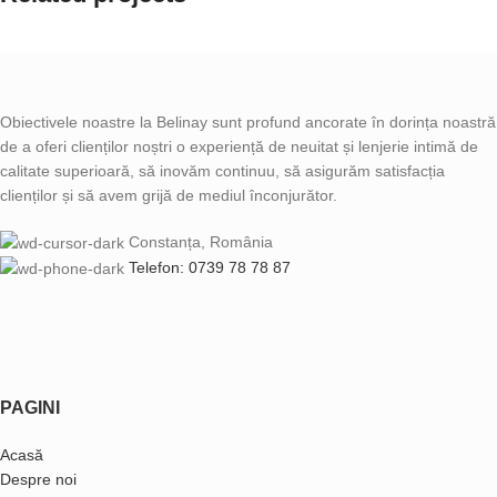
Netus eu mollis hac dignis
Furniture
Obiectivele noastre la Belinay sunt profund ancorate în dorința noastră
de a oferi clienților noștri o experiență de neuitat și lenjerie intimă de
calitate superioară, să inovăm continuu, să asigurăm satisfacția
clienților și să avem grijă de mediul înconjurător.
Constanța, România
Telefon: 0739 78 78 87
PAGINI
Acasă
Despre noi