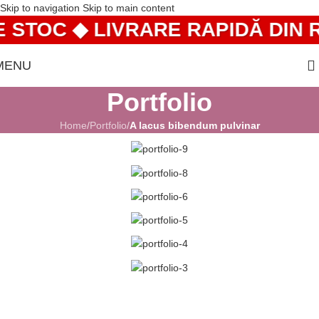
Skip to navigation
Skip to main content
 STOC ◆ LIVRARE RAPIDĂ DIN R
MENU
Portfolio
Home
/
Portfolio
/
A lacus bibendum pulvinar