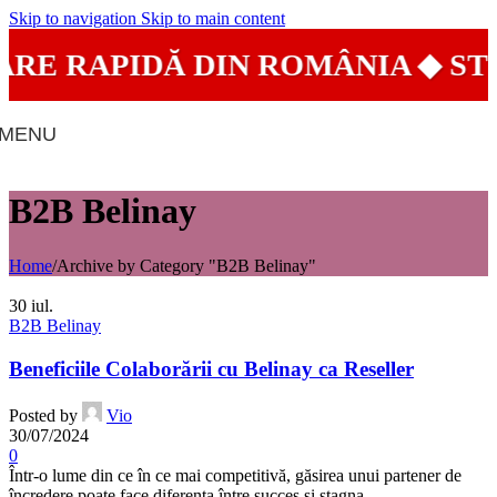
Skip to navigation
Skip to main content
ARE RAPIDĂ DIN ROMÂNIA ◆ ST
MENU
B2B Belinay
Home
/
Archive by Category "B2B Belinay"
30
iul.
B2B Belinay
Beneficiile Colaborării cu Belinay ca Reseller
Posted by
Vio
30/07/2024
0
Într-o lume din ce în ce mai competitivă, găsirea unui partener de
încredere poate face diferența între succes și stagna...