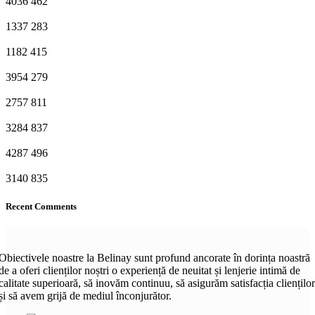
4036
462
1337
283
1182
415
3954
279
2757
811
3284
837
4287
496
3140
835
Recent Comments
Obiectivele noastre la Belinay sunt profund ancorate în dorința noastră
de a oferi clienților noștri o experiență de neuitat și lenjerie intimă de
calitate superioară, să inovăm continuu, să asigurăm satisfacția clienților
și să avem grijă de mediul înconjurător.