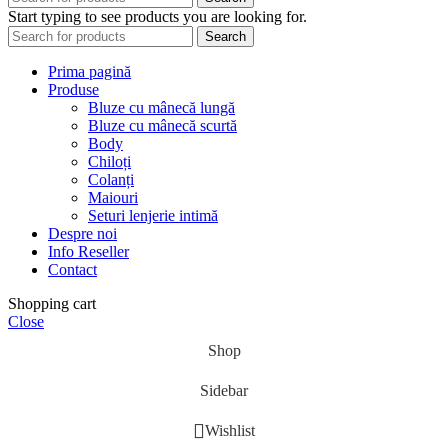
Start typing to see products you are looking for.
Search
Prima pagină
Produse
Bluze cu mânecă lungă
Bluze cu mânecă scurtă
Body
Chiloți
Colanți
Maiouri
Seturi lenjerie intimă
Despre noi
Info Reseller
Contact
Shopping cart
Close
Shop
Sidebar
Wishlist